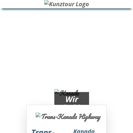
HOME
BLOG
ÜBER UNS
Wir
sind in
Kanada
Trans-
Kanada