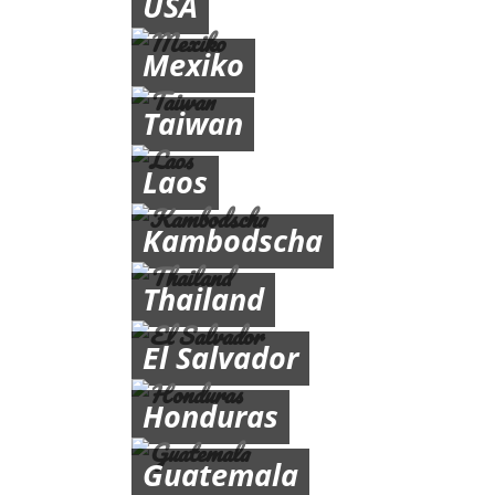
USA
Mexiko
Taiwan
Laos
Kambodscha
Thailand
El Salvador
Honduras
Guatemala