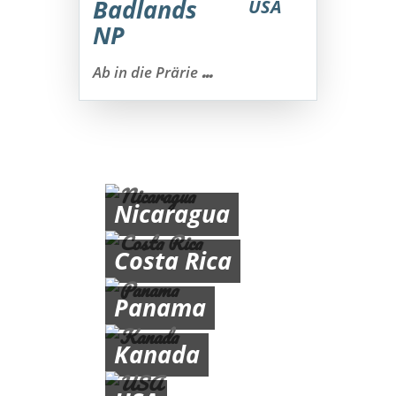
Badlands
USA
NP
...
Ab in die Prärie
Nicaragua
Costa Rica
Panama
Kanada