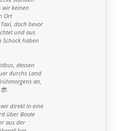
s wir keinen
n Ort
 Taxi, doch bevor
achtet und aus
den Schock haben
htbus, dessen
quer durchs Land
 frühmorgens an,
😎.
ir direkt in eine
ird über Boote
er aus der
überall her