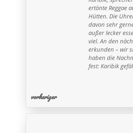
ertönte Reggae a
Hütten. Die Uhren
davon sehr gerne
außer lecker ess
viel. An den näc
erkunden – wir 
haben die Nachm
fest: Karibik gefä
vorheriger