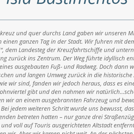
 kreuz und quer durchs Land gaben wir unseren M
 einen ganzen Tag in der Stadt. Wir fuhren mit d
“, dem Landesteg der Kreuzfahrtschiffe und unte
ng zurück ins Zentrum. Der Weg führte idyllisch en
ines ausgebauten Fuß- und Radweg. Doch dann wo
chen und langen Umweg zurück in die historische A
wie wir sind, fanden wir jedoch heraus, dass es ein
ohnviertel gibt und den nahmen wir natürlich…sch
men wir an einem ausgebrannten Fahrzeug und bew
. Bei jedem weiteren Schritt wurde uns bewusst, das
nden betreten hatten – nur ganze drei Straßenzüg
und voll auf Touris ausgerichteten Altstadt entfer
n wir. Aber wir kamen nicht weit. An der nächsten