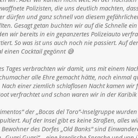
waffnete Polizisten, die uns deutlich machten, das
ter dürfen und ganz schnell von diesem gefährliche
lten. Gesagt getan buchten wir auf die Schnelle ein
den wir bereits in ein gepanzertes Polizeiauto verfr
tiert. So was ist uns auch noch nie passiert. Auf 
l einen Cocktail gegönnt 😅
s Tages verbrachten wir damit, uns mit einem Nac
chumacher alle Ehre gemacht hätte, noch einmal 
. Nach einer ziemlich schlaflosen Nacht kamen wir
oot verfrachtet und schon waren wir in der Karibik 
timentos“ der „Bocas del Toro“-Inselgruppe wurden w
ultiert. Auf der Insel gibt es keine Straßen, alles w
ie Bewohner des Dorfes „Old Banks“ sind Einwander
n „Guari Guari“ – eine kreolische Sprache und von 