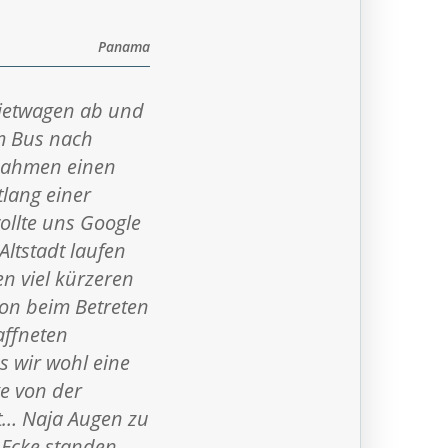
Panama
ietwagen ab und
em Bus nach
rnahmen einen
tlang einer
llte uns Google
ltstadt laufen
en viel kürzeren
on beim Betreten
affneten
s wir wohl eine
e von der
nt… Naja Augen zu
 Ecke standen