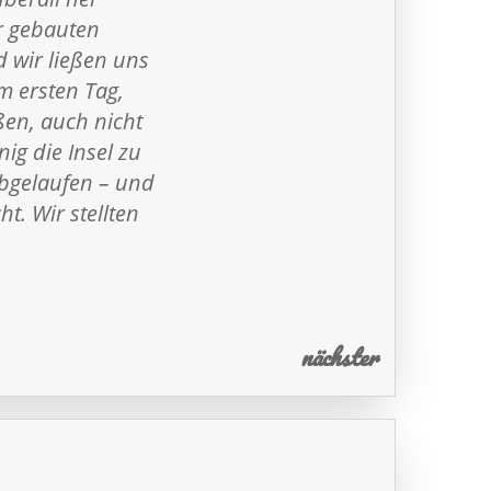
r gebauten
d wir ließen uns
m ersten Tag,
ßen, auch nicht
ig die Insel zu
bgelaufen – und
. Wir stellten
nächster