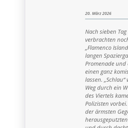
20. März 2026
Nach sieben Tag
verbrachten noch
„Flamenco Island
langen Spazierga
Promenade und e
einen ganz komis
lassen. „Schlau“ 
Weg durch ein W
des Viertels ka
Polizisten vorbei
der ärmsten Gege
herausgeputzten 
und durch dachte