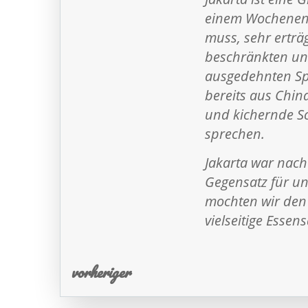
einem Wochenende
muss, sehr erträg
beschränkten uns
ausgedehnten Spa
bereits aus Chin
und kichernde Sc
sprechen.
Jakarta war nach
Gegensatz für uns
mochten wir den
vielseitige Essen
vorheriger