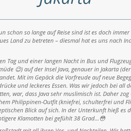
n schon so lange auf Reise sind ist es doch immer
es Land zu betreten – diesmal hat es uns nach In
n Tag und einer langen Nacht in Bus und Flugzeug
müde 😉) auf der Insel Java, genauer in Jakarta (de
landet. Mit im Gepäck die Vorfreude auf neue Beg
drücke und leckeres Essen. Was wir jedoch bei all 
ten, war, dass Java sehr muslimisch ist. Daher zog 
hem Philippinen-Outfit (kniefrei, schulterfrei und Fl
tischen Blick auf sich. In der Unterkunft hieß es 
tigere Klamotten bei gefühlt 38 Grad…😳
Großstadt mit all ihren Vor- und Nachteilen. Wir hat