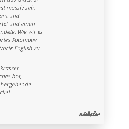
st massiv sein
lant und
rtel und einen
ndete. Wie wir es
rtes Fotomotiv
orte English zu
 krasser
ches bot,
inhergehende
cke!
nächster