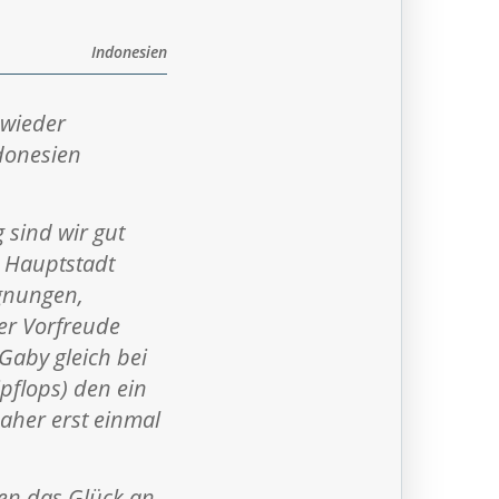
Indonesien
 wieder
donesien
 sind wir gut
r Hauptstadt
egnungen,
der Vorfreude
Gaby gleich bei
ipflops) den ein
daher erst einmal
ten das Glück an