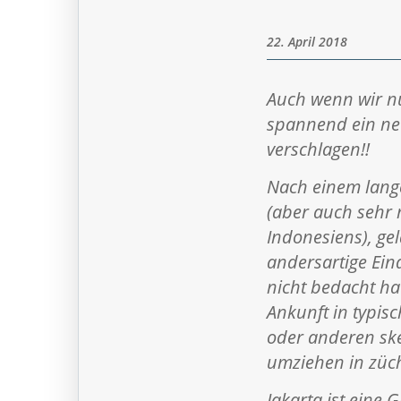
22. April 2018
Auch wenn wir nu
spannend ein neu
verschlagen!!
Nach einem lange
(aber auch sehr 
Indonesiens), ge
andersartige Ein
nicht bedacht hat
Ankunft in typisc
oder anderen skep
umziehen in züch
Jakarta ist eine 