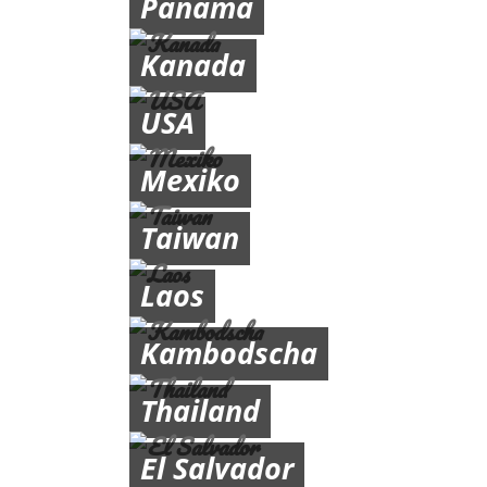
Panama
Kanada
USA
Mexiko
Taiwan
Laos
Kambodscha
Thailand
El Salvador