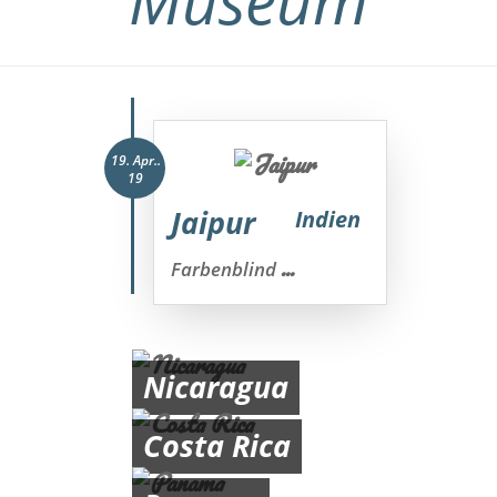
Museum
19. Apr..
19
Jaipur
Indien
...
Farbenblind
Nicaragua
Costa Rica