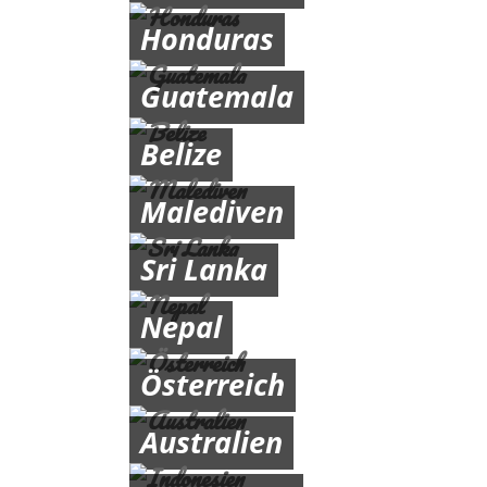
Honduras
Guatemala
Belize
Malediven
Sri Lanka
Nepal
Österreich
Australien