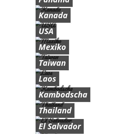
Kanada
USA
Mexiko
Taiwan
Laos
Kambodscha
Thailand
El Salvador