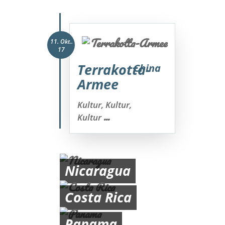
11. Okt..
17
Terrakotta-
China
Armee
Kultur, Kultur,
...
Kultur
Nicaragua
Costa Rica
Panama