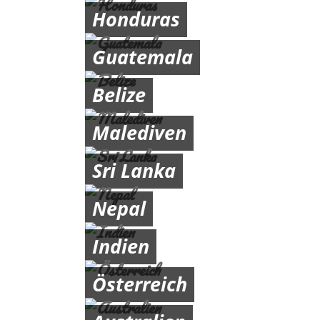
Honduras
Guatemala
Belize
Malediven
Sri Lanka
Nepal
Indien
Österreich