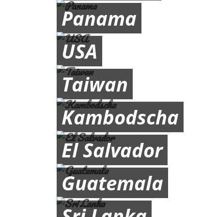
Panama
USA
Taiwan
Kambodscha
El Salvador
Guatemala
Sri Lanka