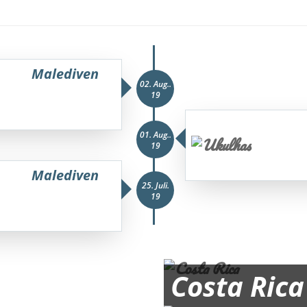
Malediven
02. Aug..
19
01. Aug..
19
Malediven
25. Juli.
19
Costa Rica