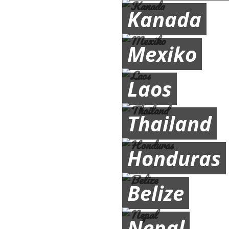
Kanada
Mexiko
Laos
Thailand
Honduras
Belize
Nepal