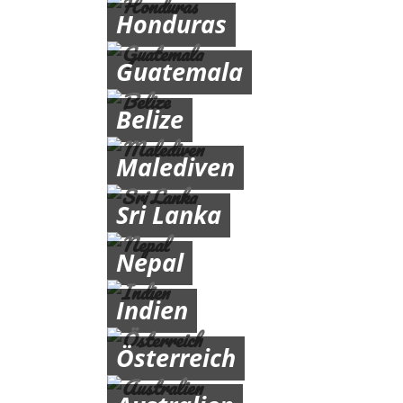
Honduras
Guatemala
Belize
Malediven
Sri Lanka
Nepal
Indien
Österreich