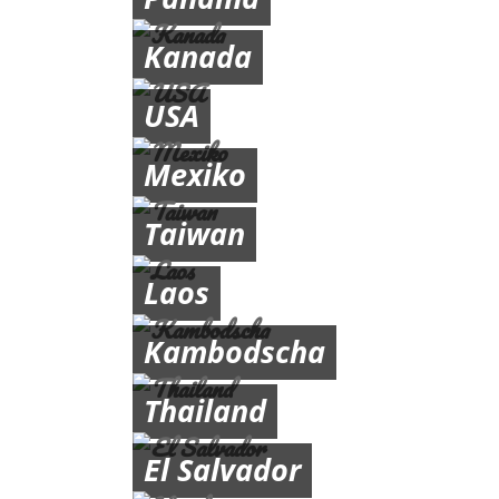
Kanada
USA
Mexiko
Taiwan
Laos
Kambodscha
Thailand
El Salvador