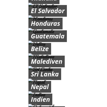
El Salvador
Honduras
Guatemala
Belize
Malediven
Sri Lanka
Nepal
Indien