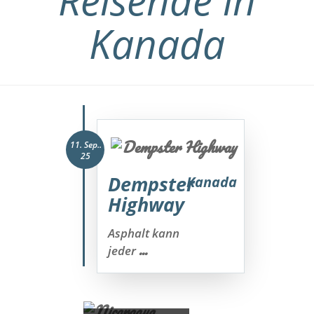
Reisende in
Kanada
11. Sep..
25
Dempster
Kanada
Highway
Asphalt kann
...
jeder