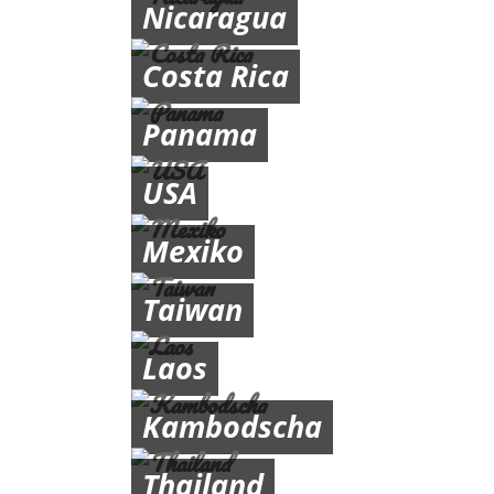
Nicaragua
Costa Rica
Panama
USA
Mexiko
Taiwan
Laos
Kambodscha
Thailand