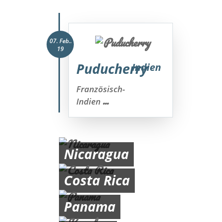
07. Feb..
19
Puducherry
Indien
Französisch-
...
Indien
Nicaragua
Costa Rica
Panama