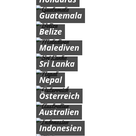
Guatemala
Belize
Malediven
Sri Lanka
Nepal
Österreich
Australien
Indonesien