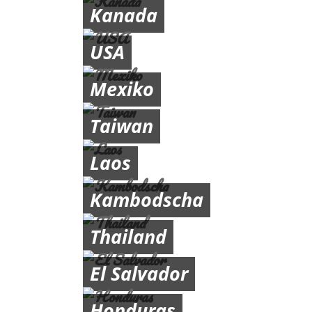
Kanada
USA
Mexiko
Taiwan
Laos
Kambodscha
Thailand
El Salvador
Honduras