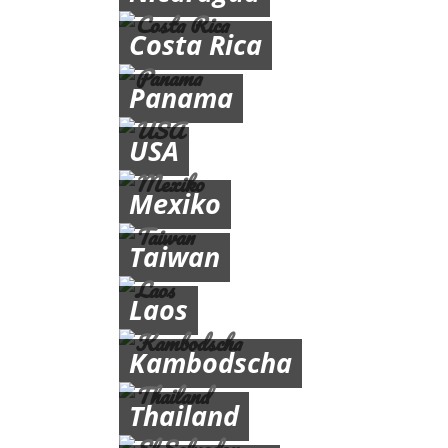
Costa Rica
Panama
USA
Mexiko
Taiwan
Laos
Kambodscha
Thailand