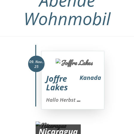
Abende
Wohnmobil
09. Nov..
25
Joffre
Kanada
Lakes
...
Hallo Herbst
Nicaragua