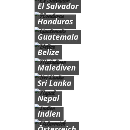
El Salvador
Honduras
Guatemala
Belize
Malediven
Sri Lanka
Nepal
Indien
Österreich