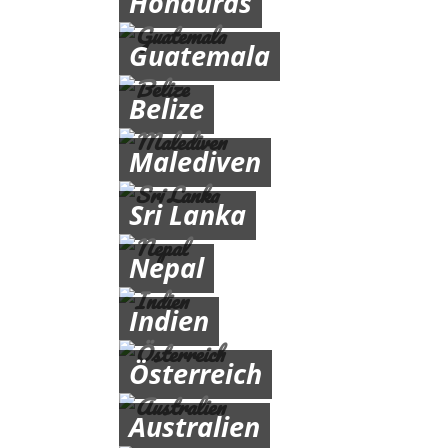
Honduras
Guatemala
Belize
Malediven
Sri Lanka
Nepal
Indien
Österreich
Australien