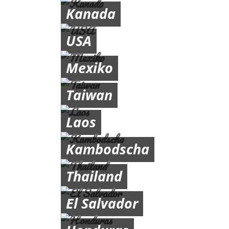
Kanada
USA
Mexiko
Taiwan
Laos
Kambodscha
Thailand
El Salvador