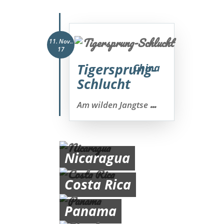
11. Nov..
17
Tigersprung-
China
Schlucht
...
Am wilden Jangtse
Nicaragua
Costa Rica
Panama