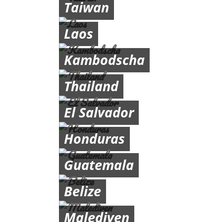
Taiwan
Laos
Kambodscha
Thailand
El Salvador
Honduras
Guatemala
Belize
Malediven