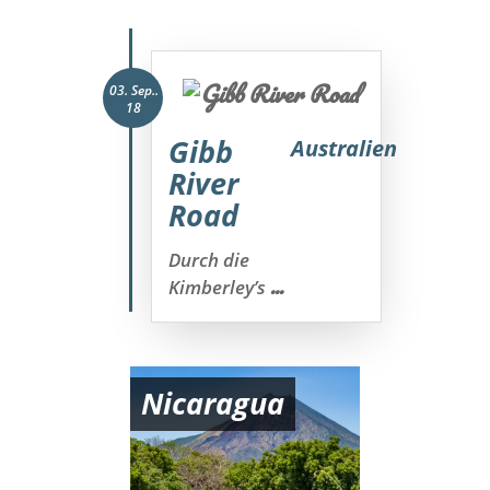
03. Sep..
18
Gibb
Australien
River
Road
Durch die
...
Kimberley’s
Nicaragua