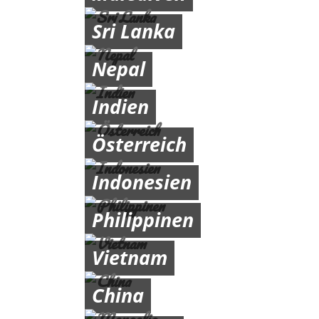
Sri Lanka
Nepal
Indien
Österreich
Indonesien
Philippinen
Vietnam
China