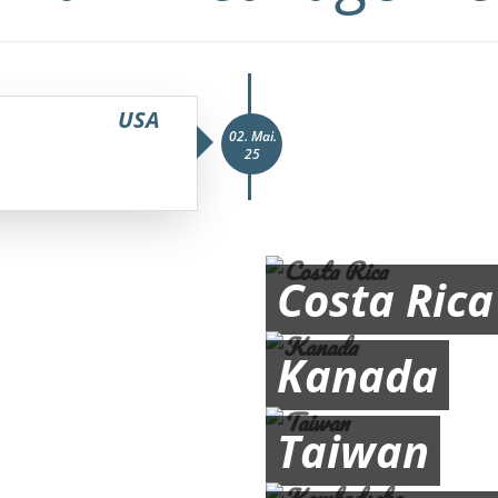
USA
02. Mai.
25
Costa Rica
Kanada
Taiwan