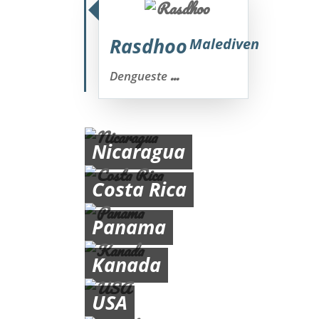
Rasdhoo
Malediven
...
Dengueste
Nicaragua
Costa Rica
Panama
Kanada
USA