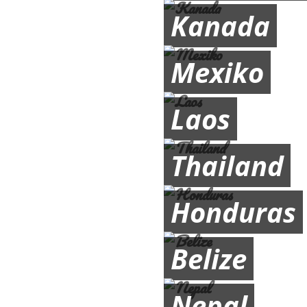
Kanada
Mexiko
Laos
Thailand
Honduras
Belize
Nepal