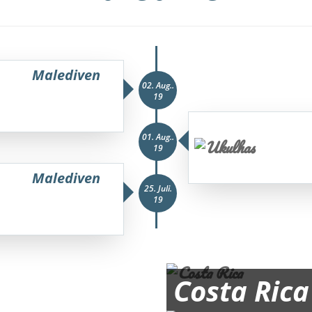
Malediven
02. Aug..
19
01. Aug..
19
Malediven
25. Juli.
19
Costa Rica