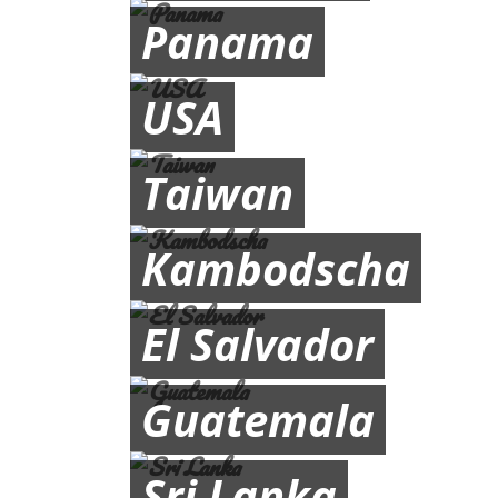
Panama
USA
Taiwan
Kambodscha
El Salvador
Guatemala
Sri Lanka