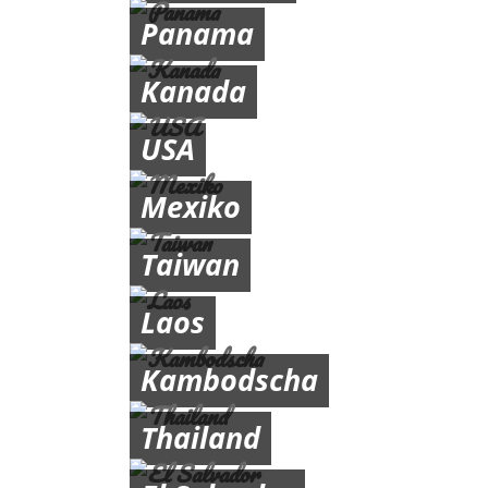
Panama
Kanada
USA
Mexiko
Taiwan
Laos
Kambodscha
Thailand