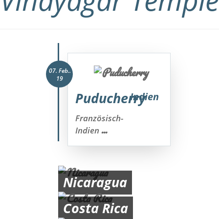
Vinayagar Temple
07. Feb..
19
Puducherry
Indien
Französisch-
...
Indien
Nicaragua
Costa Rica