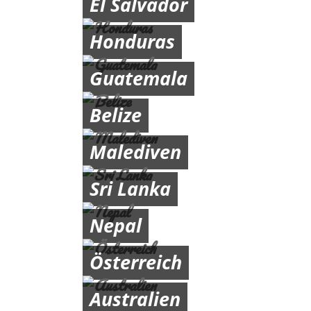
El Salvador
Honduras
Guatemala
Belize
Malediven
Sri Lanka
Nepal
Österreich
Australien