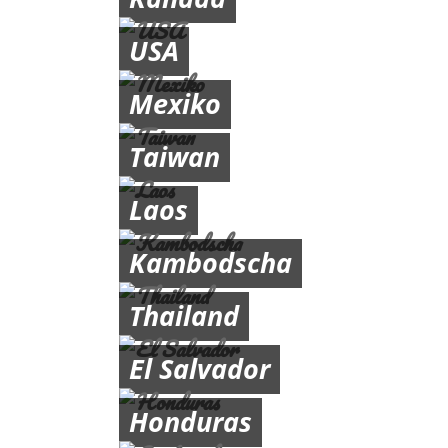
USA
Mexiko
Taiwan
Laos
Kambodscha
Thailand
El Salvador
Honduras