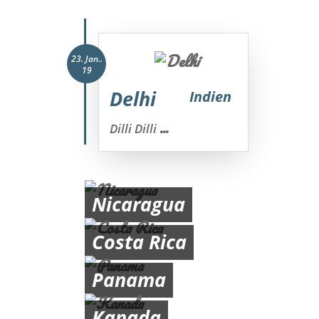
23. Jan..
19
Delhi
Indien
...
Dilli Dilli
Nicaragua
Costa Rica
Panama
Kanada