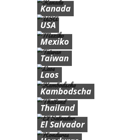
Kanada
USA
Mexiko
Taiwan
Laos
Kambodscha
Thailand
El Salvador