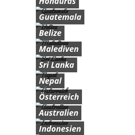
Honduras
Guatemala
Belize
Malediven
Sri Lanka
Nepal
Österreich
Australien
Indonesien