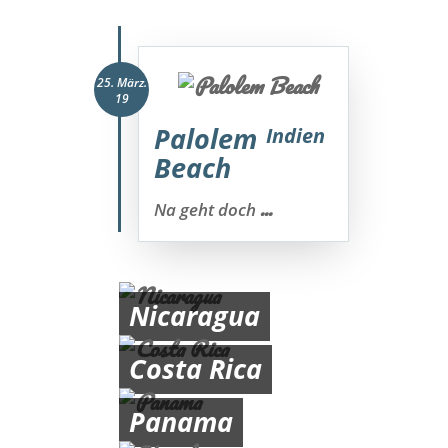
25. März.
19
Palolem
Indien
Beach
...
Na geht doch
Nicaragua
Costa Rica
Panama