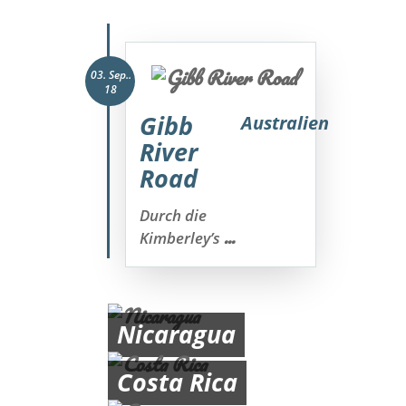
03. Sep..
18
Gibb
Australien
River
Road
Durch die
...
Kimberley’s
Nicaragua
Costa Rica