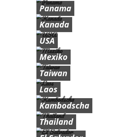
Panama
Kanada
USA
Mexiko
Taiwan
Laos
Kambodscha
Thailand