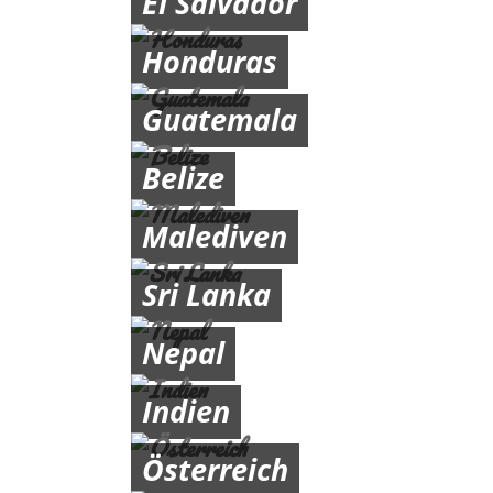
El Salvador
Honduras
Guatemala
Belize
Malediven
Sri Lanka
Nepal
Indien
Österreich