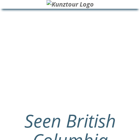
HOME
BLOG
ÜBER UNS
Seen British