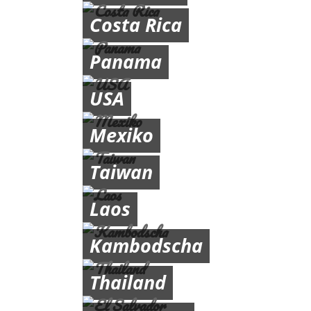
Costa Rica
Panama
USA
Mexiko
Taiwan
Laos
Kambodscha
Thailand