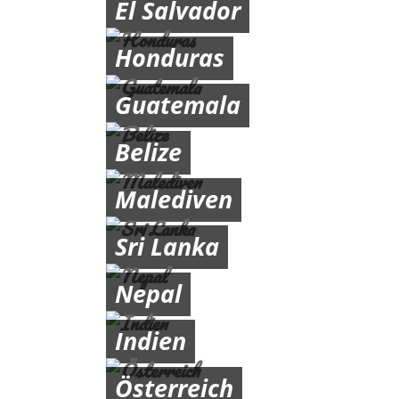
El Salvador
Honduras
Guatemala
Belize
Malediven
Sri Lanka
Nepal
Indien
Österreich