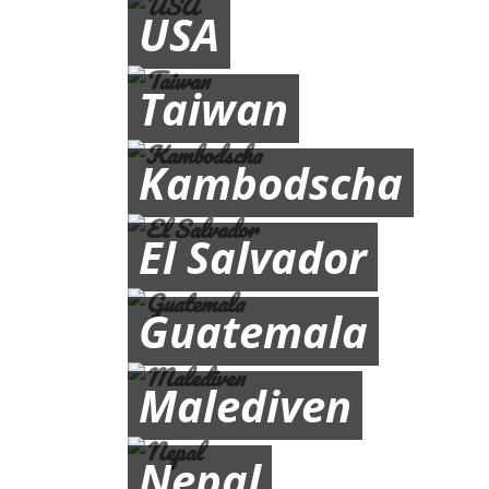
USA
Taiwan
Kambodscha
El Salvador
Guatemala
Malediven
Nepal