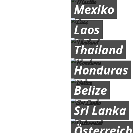
Mexiko
Laos
Thailand
Honduras
Belize
Sri Lanka
Österreich