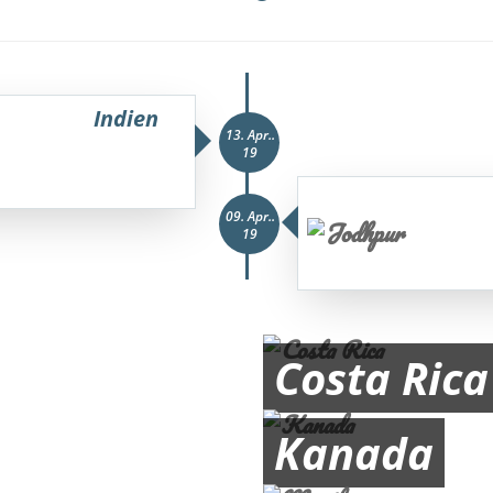
Indien
13. Apr..
19
09. Apr..
19
Costa Rica
Kanada