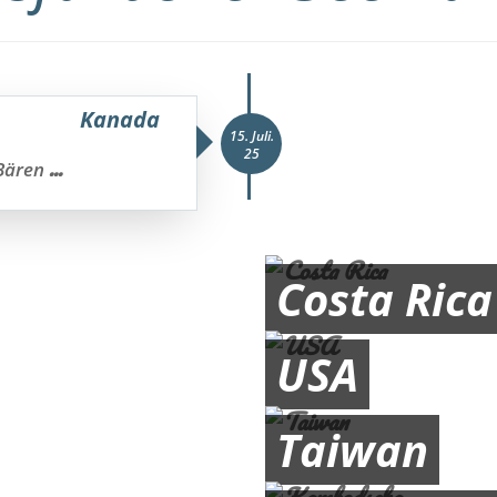
Kanada
15. Juli.
25
...
 Bären
Costa Rica
USA
Taiwan