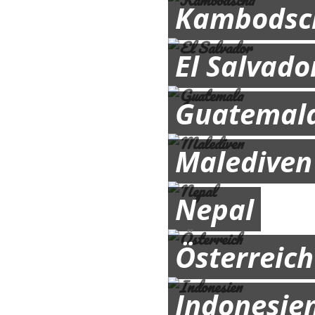
Kambodsc
El Salvado
Guatemal
Malediven
Nepal
Österreich
Indonesie