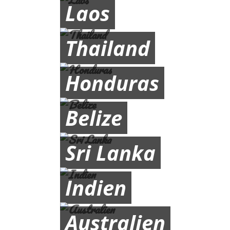
Laos
Thailand
Honduras
Belize
Sri Lanka
Indien
Australien