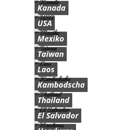
Kanada
USA
Mexiko
Taiwan
Laos
Kambodscha
Thailand
El Salvador