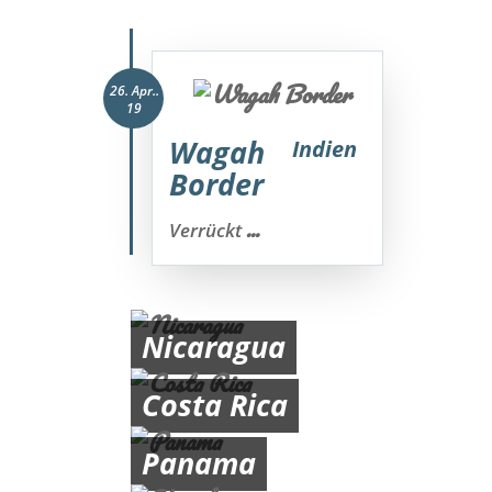
26. Apr..
19
Wagah
Indien
Border
...
Verrückt
Nicaragua
Costa Rica
Panama