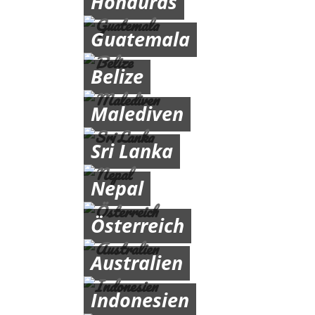
Honduras
Guatemala
Belize
Malediven
Sri Lanka
Nepal
Österreich
Australien
Indonesien