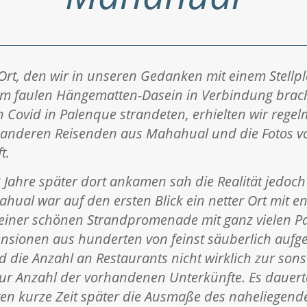
rt, den wir in unseren Gedanken mit einem Stellpla
m faulen Hängematten-Dasein in Verbindung brac
h Covid in Palenque strandeten, erhielten wir rege
 anderen Reisenden aus Mahahual und die Fotos v
t.
t 3 Jahre später dort ankamen sah die Realität jedoc
hual war auf den ersten Blick ein netter Ort mit e
iner schönen Strandpromenade mit ganz vielen P
nsionen aus hunderten von feinst säuberlich aufg
 die Anzahl an Restaurants nicht wirklich zur son
ur Anzahl der vorhandenen Unterkünfte. Es dauerte
rten kurze Zeit später die Ausmaße des naheliegend