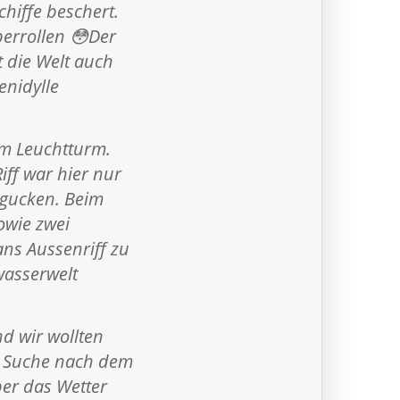
hiffe beschert.
errollen 😳Der
t die Welt auch
enidylle
em Leuchtturm.
iff war hier nur
 gucken. Beim
owie zwei
ns Aussenriff zu
wasserwelt
d wir wollten
e Suche nach dem
er das Wetter