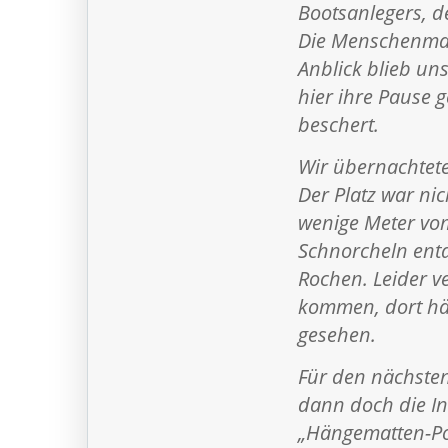
Bootsanlegers, d
Die Menschenmas
Anblick blieb un
hier ihre Pause 
beschert.
Wir übernachtete
Der Platz war nic
wenige Meter vom
Schnorcheln entd
Rochen. Leider 
kommen, dort hä
gesehen.
Für den nächsten
dann doch die In
„Hängematten-Pos