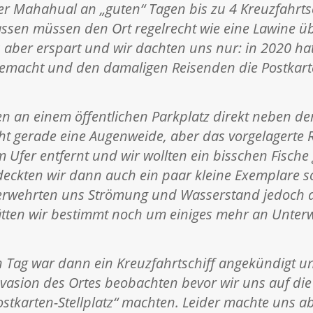
er Mahahual an „guten“ Tagen bis zu 4 Kreuzfahrtsc
sen müssen den Ort regelrecht wie eine Lawine üb
s aber erspart und wir dachten uns nur: in 2020 ha
gemacht und den damaligen Reisenden die Postkart
n an einem öffentlichen Parkplatz direkt neben d
ht gerade eine Augenweide, aber das vorgelagerte R
 Ufer entfernt und wir wollten ein bisschen Fische
eckten wir dann auch ein paar kleine Exemplare s
verwehrten uns Strömung und Wasserstand jedoch a
tten wir bestimmt noch um einiges mehr an Unter
 Tag war dann ein Kreuzfahrtschiff angekündigt un
vasion des Ortes beobachten bevor wir uns auf di
tkarten-Stellplatz“ machten. Leider machte uns ab