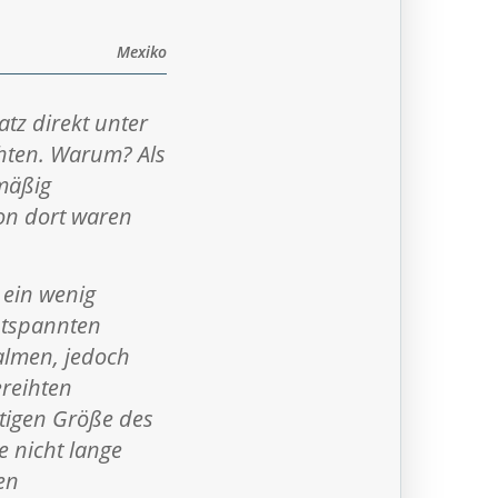
Mexiko
tz direkt unter
hten. Warum? Als
lmäßig
on dort waren
h ein wenig
ntspannten
almen, jedoch
ereihten
stigen Größe des
 nicht lange
en