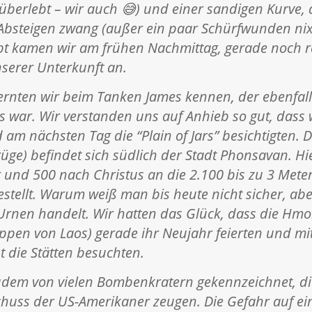
 überlebt – wir auch 😅) und einer sandigen Kurve, 
 Absteigen zwang (außer ein paar Schürfwunden nix 
bt kamen wir am frühen Nachmittag, gerade noch re
serer Unterkunft an.
ernten wir beim Tanken James kennen, der ebenfall
 war. Wir verstanden uns auf Anhieb so gut, dass
am nächsten Tag die “Plain of Jars” besichtigten. Di
üge) befindet sich südlich der Stadt Phonsavan. H
 und 500 nach Christus an die 2.100 bis zu 3 Mete
estellt. Warum weiß man bis heute nicht sicher, ab
Urnen handelt. Wir hatten das Glück, dass die Hmo
pen von Laos) gerade ihr Neujahr feierten und mit
t die Stätten besuchten.
zudem von vielen Bombenkratern gekennzeichnet, d
huss der US-Amerikaner zeugen. Die Gefahr auf ei