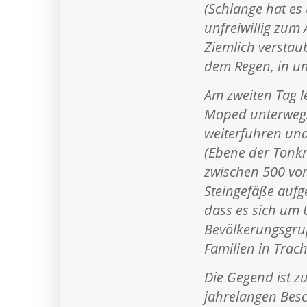
(Schlange hat es
unfreiwillig zum
Ziemlich verstau
dem Regen, in un
Am zweiten Tag l
Moped unterwegs
weiterfuhren und 
(Ebene der Tonkr
zwischen 500 vor
Steingefäße aufg
dass es sich um 
Bevölkerungsgrup
Familien in Trach
Die Gegend ist 
jahrelangen Besc