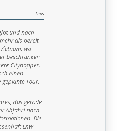
Laos
gibt und nach
mehr als bereit
 Vietnam, wo
ier beschränken
nere Cityhopper.
och einen
 geplante Tour.
ares, das gerade
or Abfahrt noch
nformationen. Die
ssenhaft LKW-