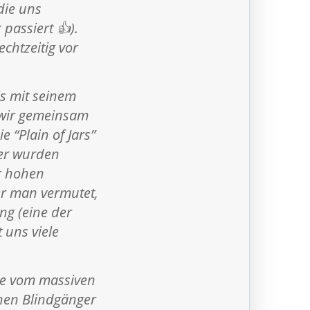
die uns
passiert 👍).
chtzeitig vor
s mit seinem
 wir gemeinsam
e “Plain of Jars”
ier wurden
r hohen
er man vermutet,
ng (eine der
 uns viele
ie vom massiven
nen Blindgänger