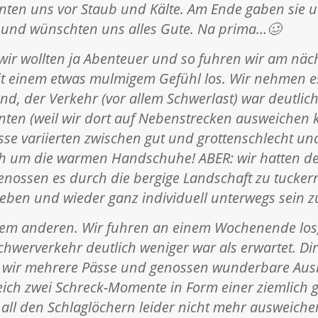
ten uns vor Staub und Kälte. Am Ende gaben sie u
und wünschten uns alles Gute. Na prima…🥴
– wir wollten ja Abenteuer und so fuhren wir am nä
t einem etwas mulmigem Gefühl los. Wir nehmen es
nd, der Verkehr (vor allem Schwerlast) war deutlich
ten (weil wir dort auf Nebenstrecken ausweichen k
sse variierten zwischen gut und grottenschlecht und
oh um die warmen Handschuhe! ABER: wir hatten d
genossen es durch die bergige Landschaft zu tucker
leben und wieder ganz individuell unterwegs sein 
em anderen. Wir fuhren an einem Wochenende los,
Schwerverkehr deutlich weniger war als erwartet. Di
 wir mehrere Pässe und genossen wunderbare Ausbl
eich zwei Schreck-Momente in Form einer ziemlich 
 all den Schlaglöchern leider nicht mehr ausweich