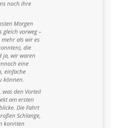
ns noch ihre
chsten Morgen
 gleich vorweg –
 mehr als wir es
onnten), die
 ja, wir waren
ennoch eine
n, einfache
zu können.
 was den Vorteil
rekt am ersten
icke. Die Fahrt
großen Schlange,
en konnten