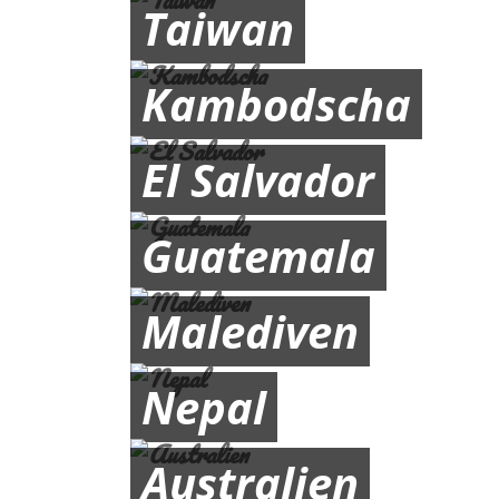
Taiwan
Kambodscha
El Salvador
Guatemala
Malediven
Nepal
Australien