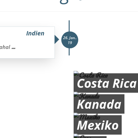
Indien
26. Jan..
19
...
Mahal
Costa Rica
Kanada
Mexiko