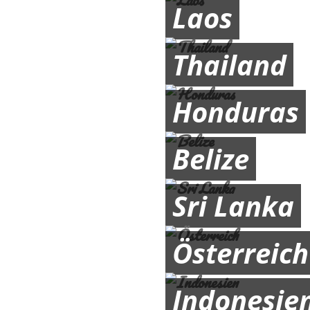
Laos
Thailand
Honduras
Belize
Sri Lanka
Österreich
Indonesie