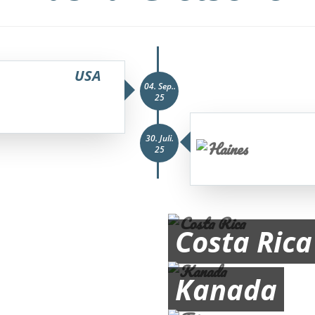
USA
04. Sep..
25
30. Juli.
25
Costa Rica
Kanada