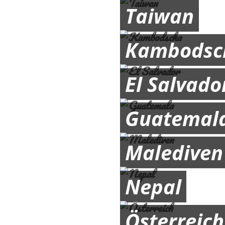
Taiwan
Kambodsc
El Salvado
Guatemal
Malediven
Nepal
Österreich