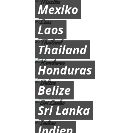
Mexiko
Laos
Thailand
Honduras
Belize
Sri Lanka
Indien