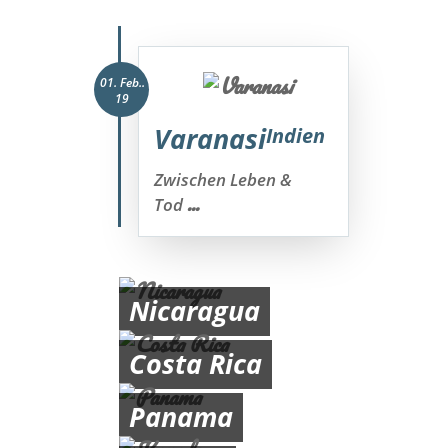
01. Feb..
19
Varanasi
Indien
Zwischen Leben &
...
Tod
Nicaragua
Costa Rica
Panama