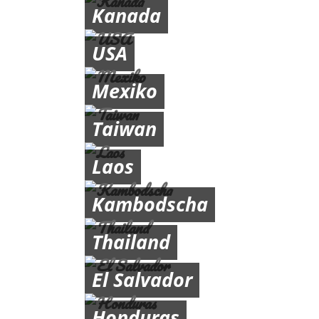
Kanada
USA
Mexiko
Taiwan
Laos
Kambodscha
Thailand
El Salvador
Honduras