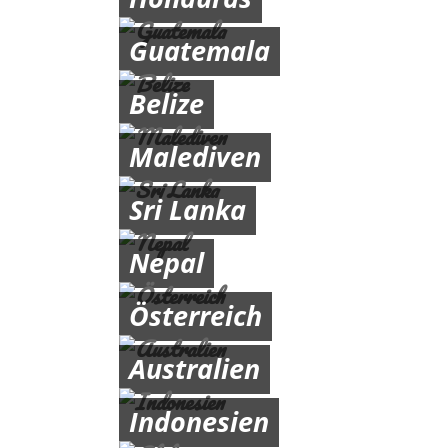
Guatemala
Belize
Malediven
Sri Lanka
Nepal
Österreich
Australien
Indonesien