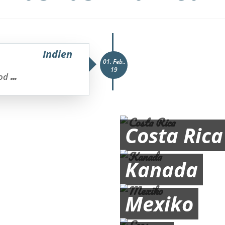
Indien
01. Feb..
19
...
Tod
Costa Rica
Kanada
Mexiko