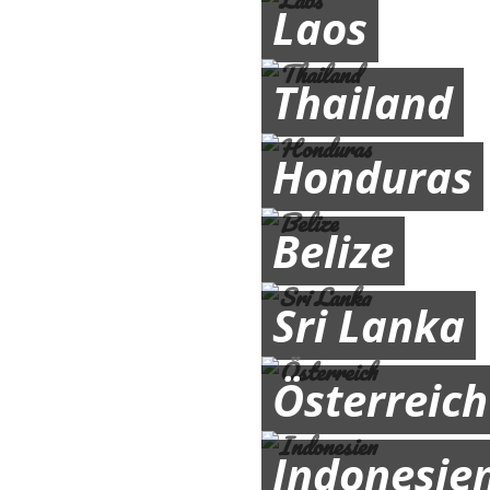
Laos
Thailand
Honduras
Belize
Sri Lanka
Österreich
Indonesie