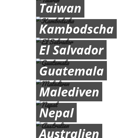
Taiwan
Kambodscha
El Salvador
Guatemala
Malediven
Nepal
Australien