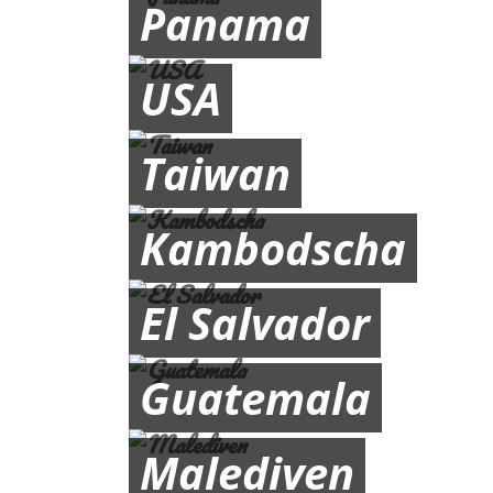
Panama
USA
Taiwan
Kambodscha
El Salvador
Guatemala
Malediven