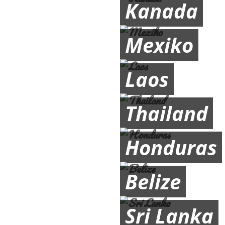
Kanada
Mexiko
Laos
Thailand
Honduras
Belize
Sri Lanka