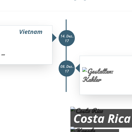
Vietnam
14. Dez..
17
...
a
08. Dez..
17
Costa Rica