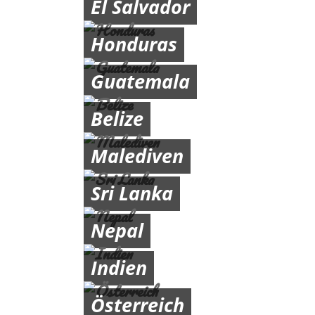
El Salvador
Honduras
Guatemala
Belize
Malediven
Sri Lanka
Nepal
Indien
Österreich