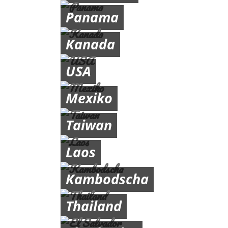
Panama
Kanada
USA
Mexiko
Taiwan
Laos
Kambodscha
Thailand