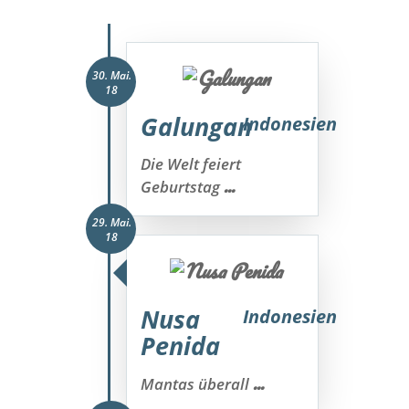
30. Mai.
18
Galungan
Indonesien
Die Welt feiert
...
Geburtstag
29. Mai.
18
Nusa
Indonesien
Penida
...
Mantas überall