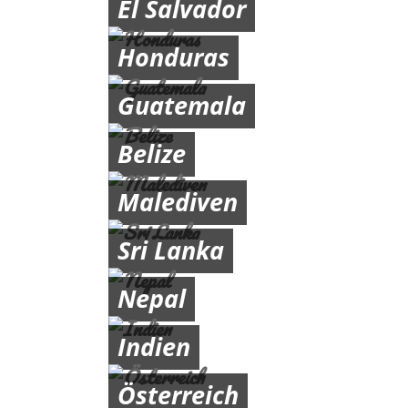
El Salvador
Honduras
Guatemala
Belize
Malediven
Sri Lanka
Nepal
Indien
Österreich