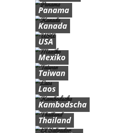
Panama
Kanada
USA
Mexiko
Taiwan
Laos
Kambodscha
Thailand