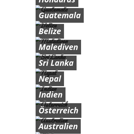
Guatemala
Belize
Malediven
Sri Lanka
Nepal
Indien
Österreich
Australien