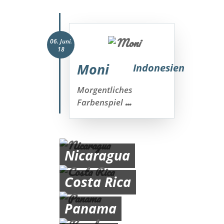
06. Juni.
18
Moni
Indonesien
Morgentliches
...
Farbenspiel
Nicaragua
Costa Rica
Panama