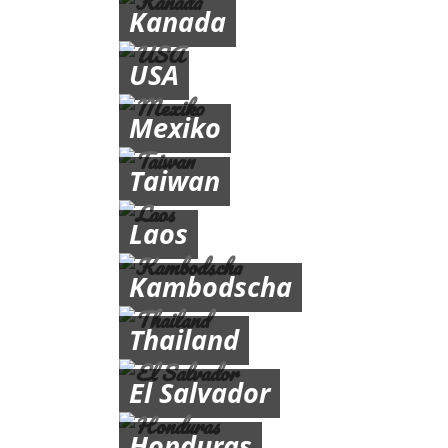
Kanada
USA
Mexiko
Taiwan
Laos
Kambodscha
Thailand
El Salvador
Honduras