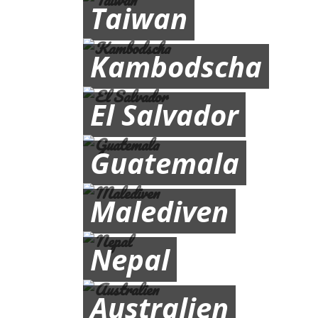
Taiwan
Kambodscha
El Salvador
Guatemala
Malediven
Nepal
Australien