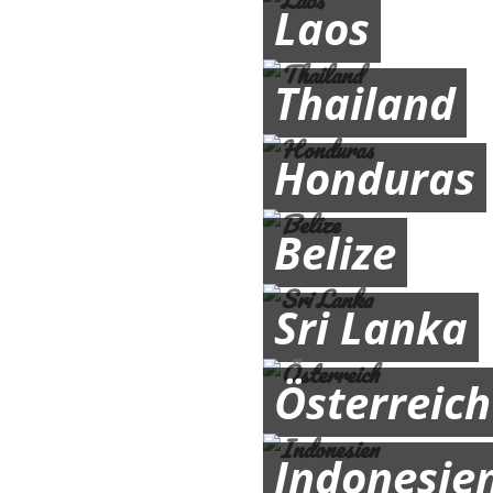
Laos
Thailand
Honduras
Belize
Sri Lanka
Österreich
Indonesie