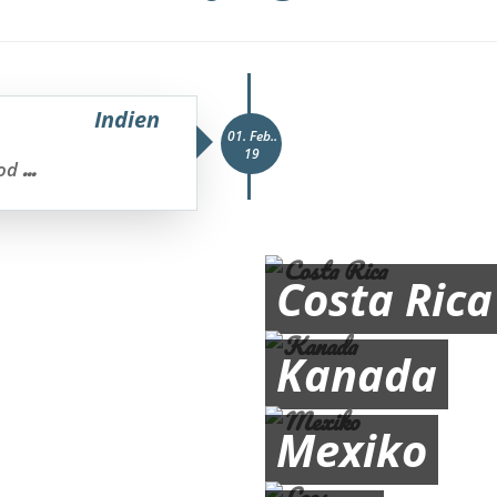
Indien
01. Feb..
19
...
Tod
Costa Rica
Kanada
Mexiko