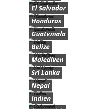
El Salvador
Honduras
Guatemala
Belize
Malediven
Sri Lanka
Nepal
Indien