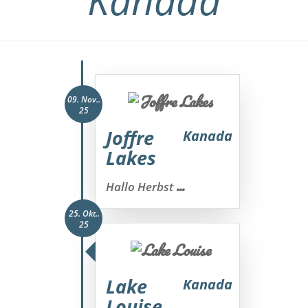
Kanada
09. Nov..
25
Joffre
Kanada
Lakes
...
Hallo Herbst
25. Okt..
25
Lake
Kanada
Louise