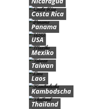
Nicaragua
Costa Rica
Panama
USA
Mexiko
Taiwan
Laos
Kambodscha
Thailand