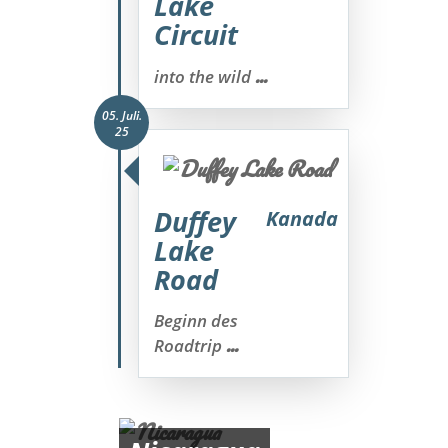
Lake
Circuit
...
into the wild
05. Juli.
25
Duffey
Kanada
Lake
Road
Beginn des
...
Roadtrip