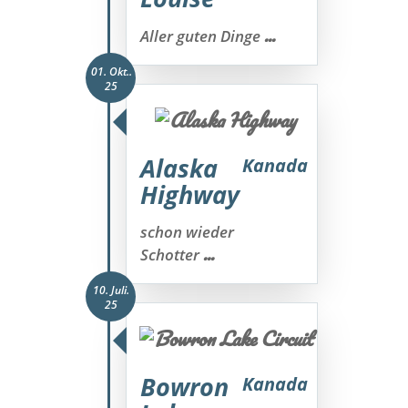
...
Aller guten Dinge
01. Okt..
25
Alaska
Kanada
Highway
schon wieder
...
Schotter
10. Juli.
25
Bowron
Kanada