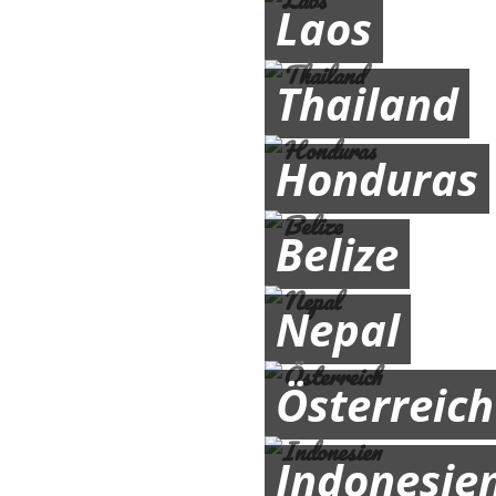
Laos
Thailand
Honduras
Belize
Nepal
Österreich
Indonesie