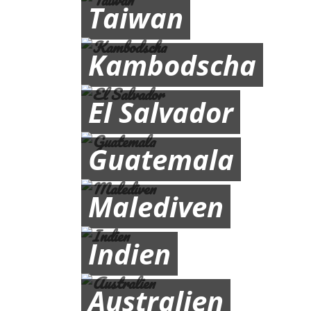
Taiwan
Kambodscha
El Salvador
Guatemala
Malediven
Indien
Australien