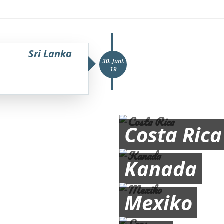
Sri Lanka
30. Juni.
19
Costa Rica
Kanada
Mexiko