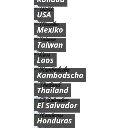
USA
Mexiko
Taiwan
Laos
Kambodscha
Thailand
El Salvador
Honduras