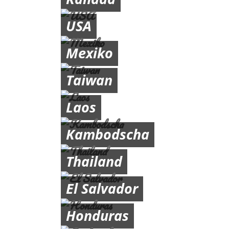
USA
Mexiko
Taiwan
Laos
Kambodscha
Thailand
El Salvador
Honduras