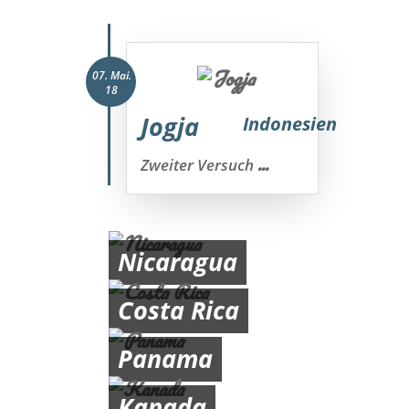
07. Mai.
18
Jogja
Indonesien
...
Zweiter Versuch
Nicaragua
Costa Rica
Panama
Kanada