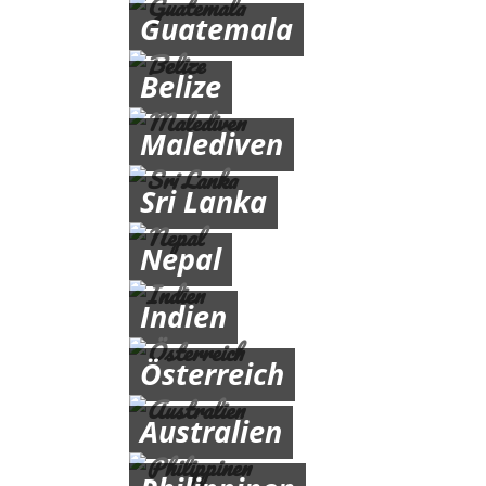
Guatemala
Belize
Malediven
Sri Lanka
Nepal
Indien
Österreich
Australien