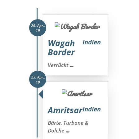
26. Apr..
19
Wagah
Indien
Border
...
Verrückt
23. Apr..
19
Amritsar
Indien
Bärte, Turbane &
...
Dolche