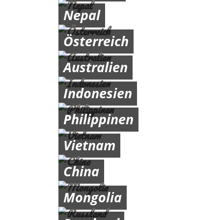
Nepal
Österreich
Australien
Indonesien
Philippinen
Vietnam
China
Mongolia