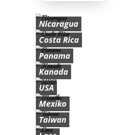
Nicaragua
Costa Rica
Panama
Kanada
USA
Mexiko
Taiwan