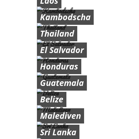
Laos
Kambodscha
Thailand
El Salvador
Honduras
Guatemala
Belize
Malediven
Sri Lanka