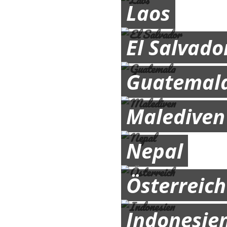
Laos
El Salvado
Guatemal
Malediven
Nepal
Österreich
Indonesie