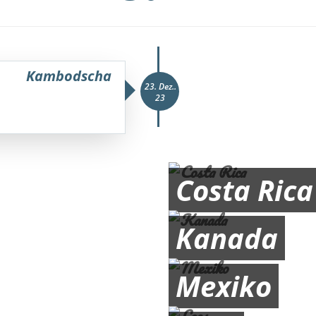
Kambodscha
23. Dez..
23
Costa Rica
Kanada
Mexiko