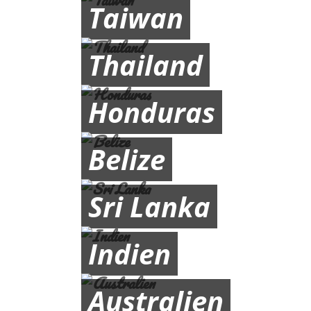
Taiwan
Thailand
Honduras
Belize
Sri Lanka
Indien
Australien