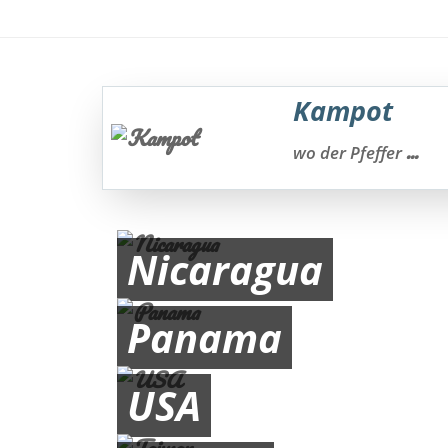
Kampot
...
wo der Pfeffer
Nicaragua
Panama
USA