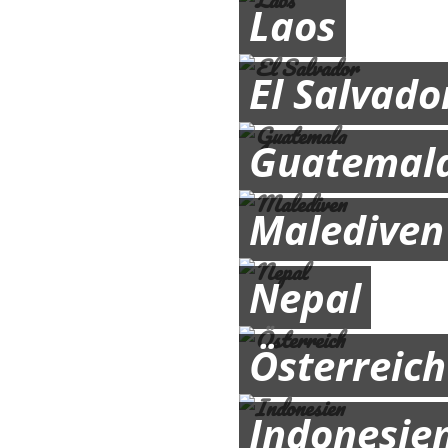
Laos
El Salvado
Guatemal
Malediven
Nepal
Österreich
Indonesie