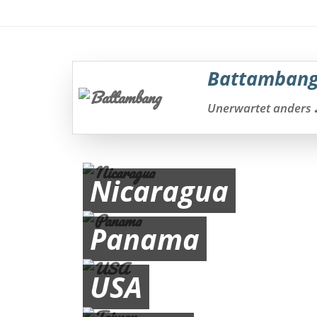
Battamban
.
Unerwartet anders
Nicaragua
Panama
USA