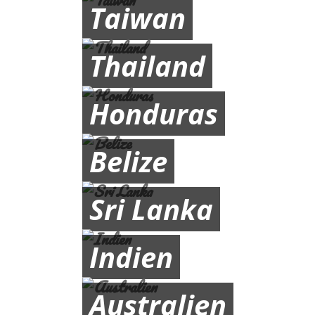
Taiwan
Thailand
Honduras
Belize
Sri Lanka
Indien
Australien