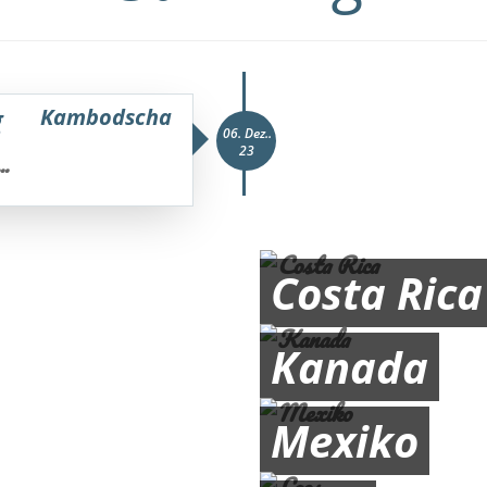
g
Kambodscha
06. Dez..
23
..
Costa Rica
Kanada
Mexiko