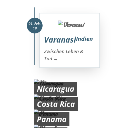
01. Feb..
19
Varanasi
Indien
Zwischen Leben &
...
Tod
Nicaragua
Costa Rica
Panama