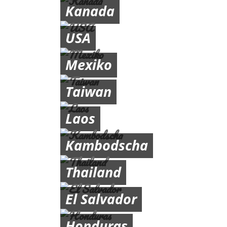
Kanada
USA
Mexiko
Taiwan
Laos
Kambodscha
Thailand
El Salvador
Honduras