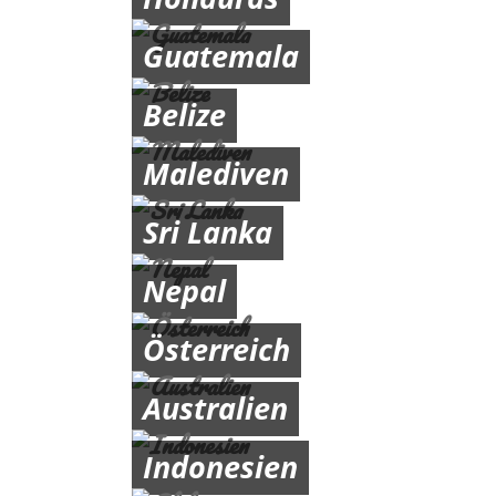
Guatemala
Belize
Malediven
Sri Lanka
Nepal
Österreich
Australien
Indonesien