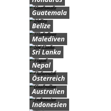
Guatemala
Belize
Malediven
Sri Lanka
Nepal
Österreich
Australien
Indonesien