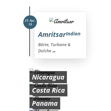
23. Apr..
19
Amritsar
Indien
Bärte, Turbane &
...
Dolche
Nicaragua
Costa Rica
Panama