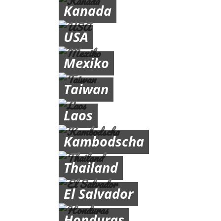
Kanada
USA
Mexiko
Taiwan
Laos
Kambodscha
Thailand
El Salvador
Honduras