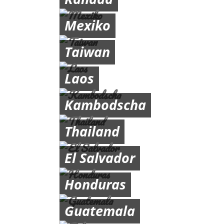
Mexiko
Taiwan
Laos
Kambodscha
Thailand
El Salvador
Honduras
Guatemala