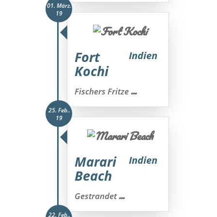
01. März.
19
Fort
Indien
Kochi
...
Fischers Fritze
25. Feb..
19
Marari
Indien
Beach
...
Gestrandet
22. Feb..