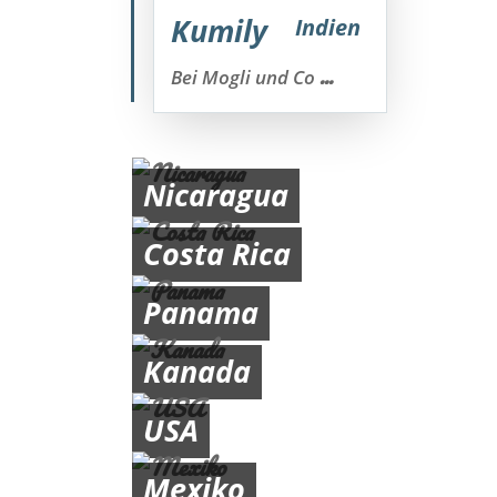
Kumily
Indien
...
Bei Mogli und Co
Nicaragua
Costa Rica
Panama
Kanada
USA
Mexiko