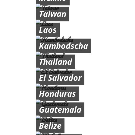
Taiwan
Laos
Kambodscha
Thailand
El Salvador
Honduras
Guatemala
Belize