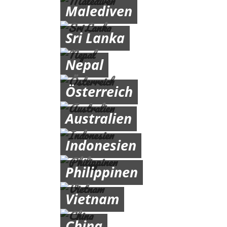
Malediven
Sri Lanka
Nepal
Österreich
Australien
Indonesien
Philippinen
Vietnam
China