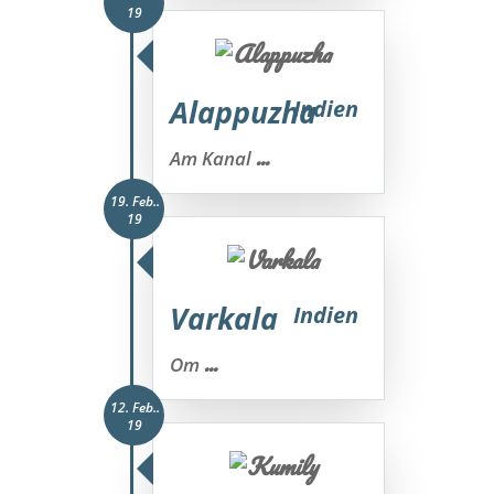
19
Alappuzha
Indien
...
Am Kanal
19. Feb..
19
Varkala
Indien
...
Om
12. Feb..
19