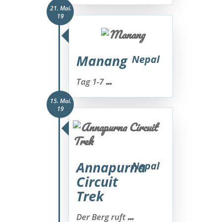
21. Mai.
19
Manang
Nepal
...
Tag 1-7
15. Mai.
19
Annapurna
Nepal
Circuit
Trek
...
Der Berg ruft