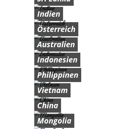
Indien
Österreich
Australien
Indonesien
Philippinen
Vietnam
China
Mongolia