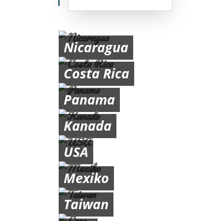
Nicaragua
Costa Rica
Panama
Kanada
USA
Mexiko
Taiwan