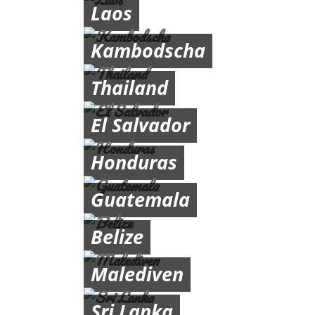
Laos
Kambodscha
Thailand
El Salvador
Honduras
Guatemala
Belize
Malediven
Sri Lanka