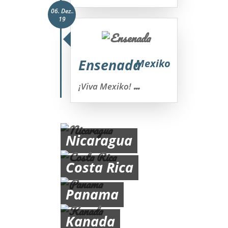
06. Dez..
19
Ensenada
Mexiko
...
¡Viva Mexiko!
Nicaragua
Costa Rica
Panama
Kanada