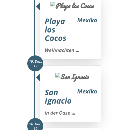
Playa
Mexiko
los
Cocos
...
Weihnachten
19. Dez..
19
San
Mexiko
Ignacio
...
In der Oase
16. Dez..
19