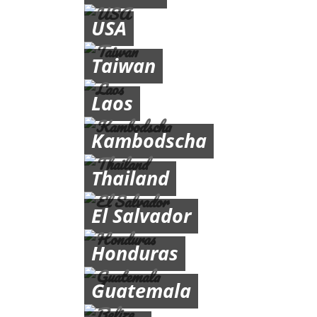
USA
Taiwan
Laos
Kambodscha
Thailand
El Salvador
Honduras
Guatemala