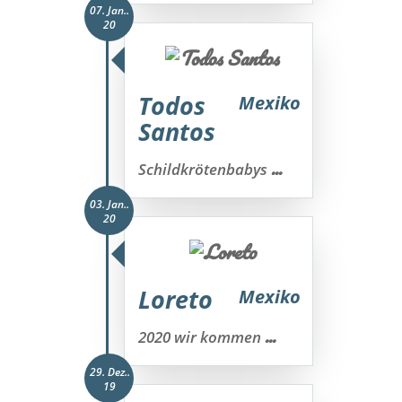
07. Jan..
20
Todos
Mexiko
Santos
...
Schildkrötenbabys
03. Jan..
20
Loreto
Mexiko
...
2020 wir kommen
29. Dez..
19