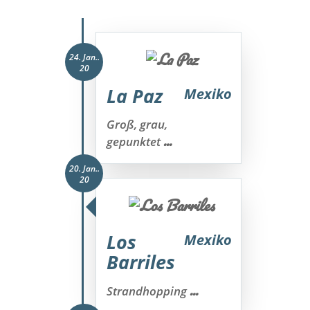
24. Jan..
20
La Paz
Mexiko
Groß, grau,
...
gepunktet
20. Jan..
20
Los
Mexiko
Barriles
...
Strandhopping