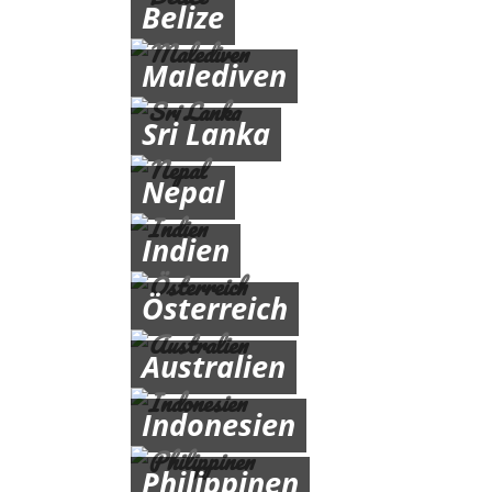
Belize
Malediven
Sri Lanka
Nepal
Indien
Österreich
Australien
Indonesien
Philippinen