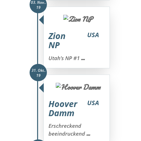
03. Nov..
19
Zion
USA
NP
...
Utah’s NP #1
31. Okt..
19
Hoover
USA
Damm
Erschreckend
...
beeindruckend