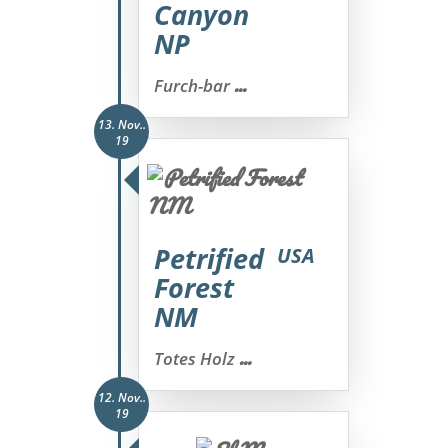
Canyon
NP
...
Furch-bar
13. Nov..
19
Petrified
USA
Forest
NM
...
Totes Holz
12. Nov..
19