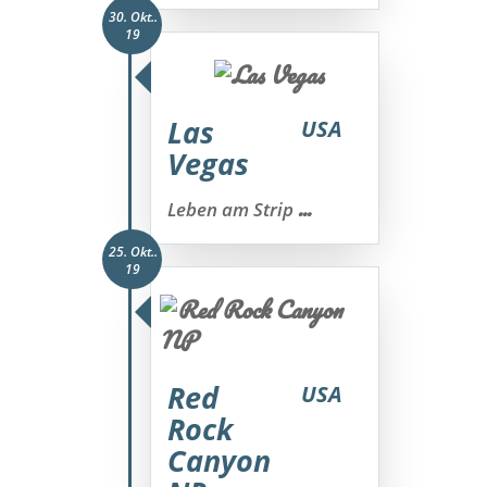
30. Okt..
19
Las
USA
Vegas
...
Leben am Strip
25. Okt..
19
Red
USA
Rock
Canyon