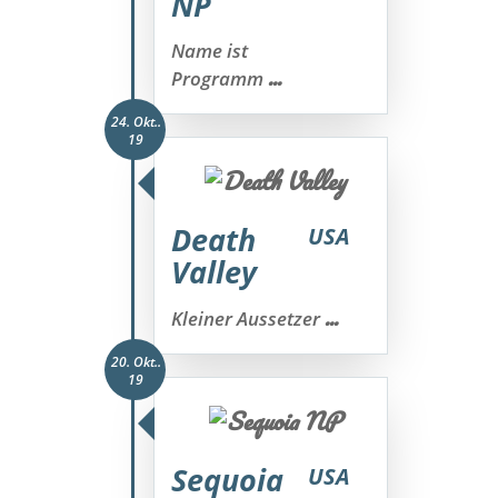
NP
Name ist
...
Programm
24. Okt..
19
Death
USA
Valley
...
Kleiner Aussetzer
20. Okt..
19
Sequoia
USA