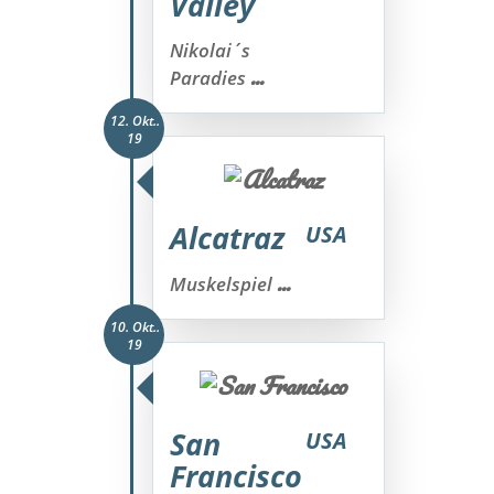
Valley
Nikolai´s
...
Paradies
12. Okt..
19
Alcatraz
USA
...
Muskelspiel
10. Okt..
19
San
USA
Francisco