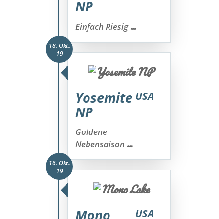
NP
...
Einfach Riesig
18. Okt..
19
Yosemite
USA
NP
Goldene
...
Nebensaison
16. Okt..
19
Mono
USA