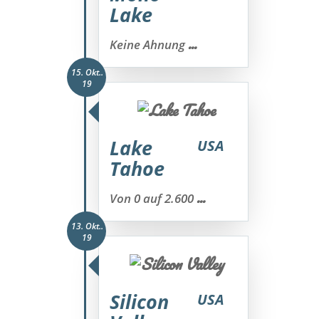
Lake
...
Keine Ahnung
15. Okt..
19
Lake
USA
Tahoe
...
Von 0 auf 2.600
13. Okt..
19
Silicon
USA