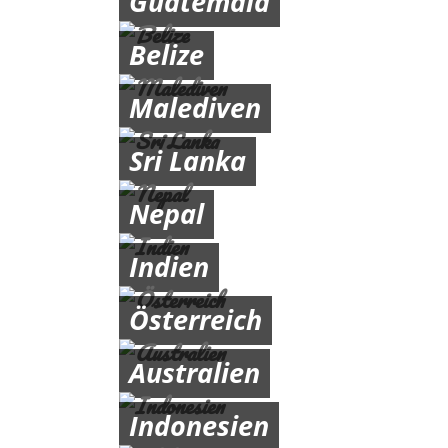
Guatemala
Belize
Malediven
Sri Lanka
Nepal
Indien
Österreich
Australien
Indonesien