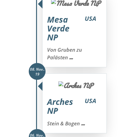
Mesa
USA
Verde
NP
Von Gruben zu
...
Palästen
08. Nov..
19
Arches
USA
NP
...
Stein & Bogen
06. Nov..