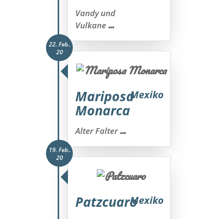
Vandy und
...
Vulkane
22. Feb..
20
Mariposa
Mexiko
Monarca
...
Alter Falter
19. Feb..
20
Patzcuaro
Mexiko