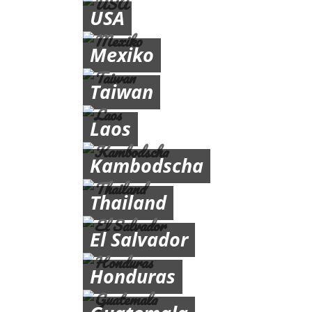
USA
Mexiko
Taiwan
Laos
Kambodscha
Thailand
El Salvador
Honduras