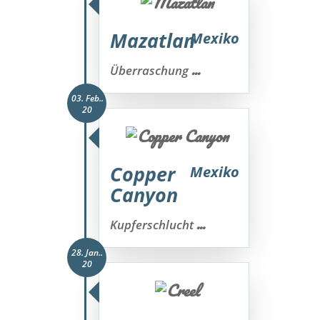
Mazatlan
Mexiko
...
Überraschung
03. Feb..
20
Copper
Mexiko
Canyon
...
Kupferschlucht
28. Jan..
20