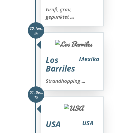
Groß, grau,
...
gepunktet
20. Jan..
20
Los
Mexiko
Barriles
...
Strandhopping
01. Dez..
19
USA
USA