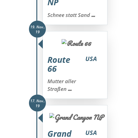
NP
...
Schnee statt Sand
19. Nov..
19
Route
USA
66
Mutter aller
...
Straßen
17. Nov..
19
Grand
USA