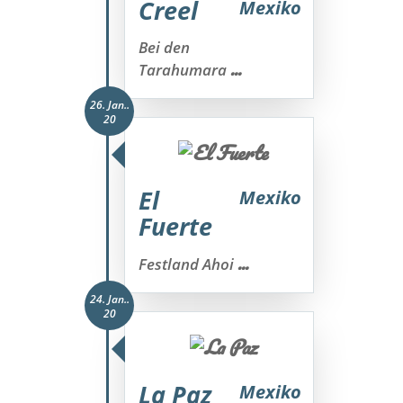
Creel
Mexiko
Bei den
...
Tarahumara
26. Jan..
20
El
Mexiko
Fuerte
...
Festland Ahoi
24. Jan..
20
La Paz
Mexiko