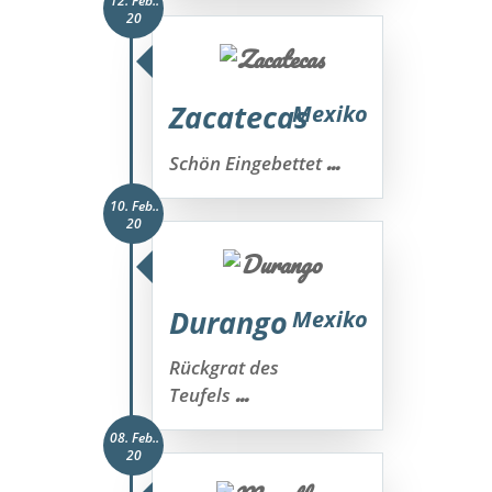
12. Feb..
20
Zacatecas
Mexiko
...
Schön Eingebettet
10. Feb..
20
Durango
Mexiko
Rückgrat des
...
Teufels
08. Feb..
20