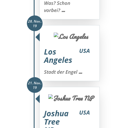
Was? Schon
...
vorbei?
28. Nov..
19
Los
USA
Angeles
...
Stadt der Engel
21. Nov..
19
Joshua
USA
Tree