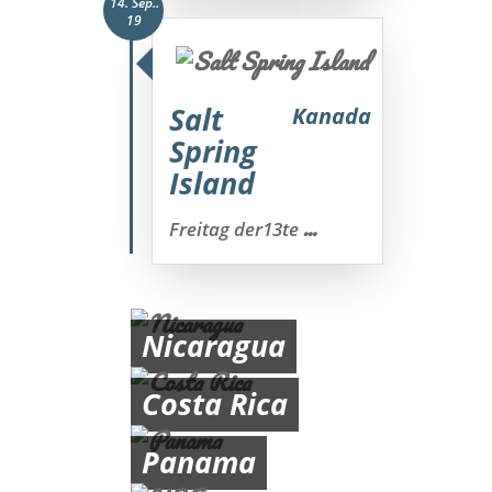
14. Sep..
19
Salt
Kanada
Spring
Island
...
Freitag der13te
Nicaragua
Costa Rica
Panama