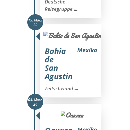
Deutsche
...
Reisegruppe
15. März.
20
Bahia
Mexiko
de
San
Agustin
...
Zeitschwund
04. März.
20
Mexiko