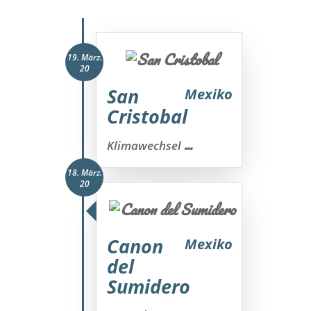
19. März.
20
San
Mexiko
Cristobal
...
Klimawechsel
18. März.
20
Canon
Mexiko
del
Sumidero