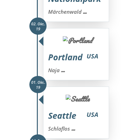
...
Märchenwald
02. Okt..
19
Portland
USA
...
Naja
01. Okt..
19
Seattle
USA
...
Schlaflos