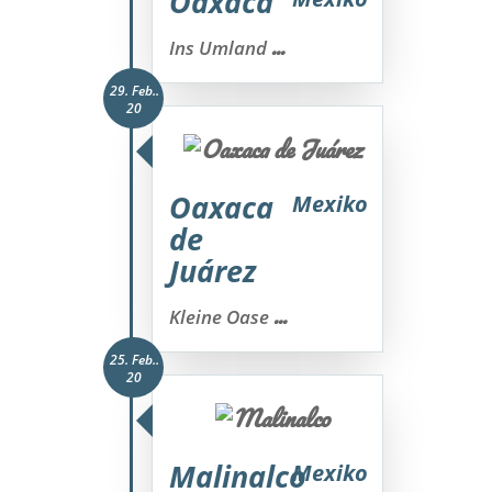
Oaxaca
...
Ins Umland
29. Feb..
20
Oaxaca
Mexiko
de
Juárez
...
Kleine Oase
25. Feb..
20
Malinalco
Mexiko