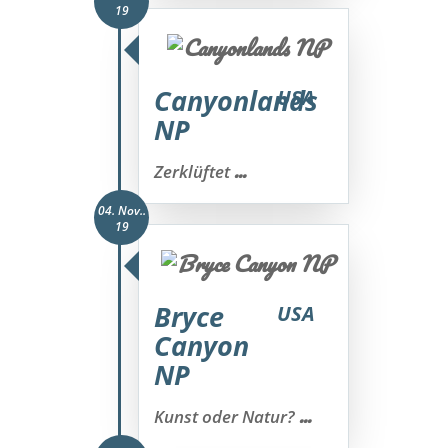
19
Canyonlands
USA
NP
...
Zerklüftet
04. Nov..
19
Bryce
USA
Canyon
NP
...
Kunst oder Natur?