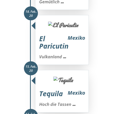
...
Gemütlich
18. Feb..
20
El
Mexiko
Paricutin
...
Vulkanland
15. Feb..
20
Tequila
Mexiko
...
Hoch die Tassen