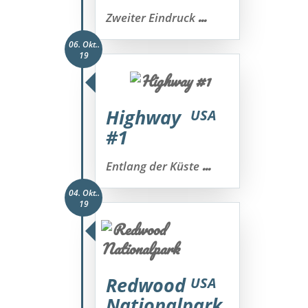
...
Zweiter Eindruck
06. Okt..
19
Highway
USA
#1
...
Entlang der Küste
04. Okt..
19
Redwood
USA
Nationalpark