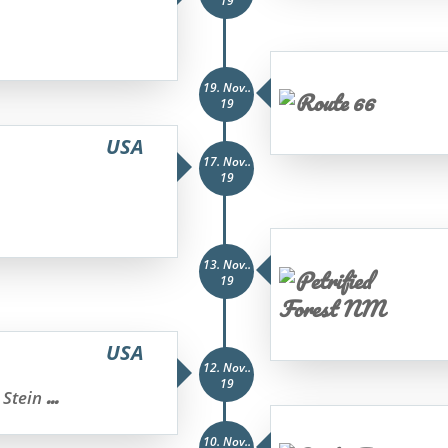
19
19. Nov..
19
USA
17. Nov..
19
13. Nov..
19
USA
12. Nov..
19
...
 Stein
10. Nov..