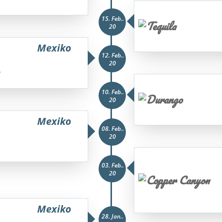
15. Feb..
20
Mexiko
12. Feb..
20
10. Feb..
20
Mexiko
08. Feb..
20
03. Feb..
20
Mexiko
28. Jan..