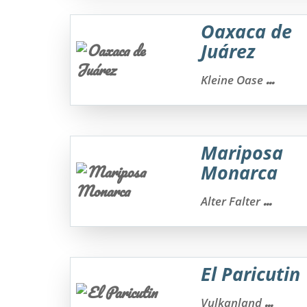
Oaxaca de
Juárez
...
Kleine Oase
Mariposa
Monarca
...
Alter Falter
El Paricutin
...
Vulkanland