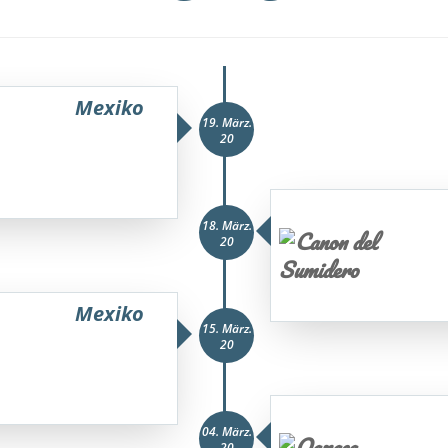
Mexiko
19. März.
20
18. März.
20
Mexiko
15. März.
20
04. März.
20