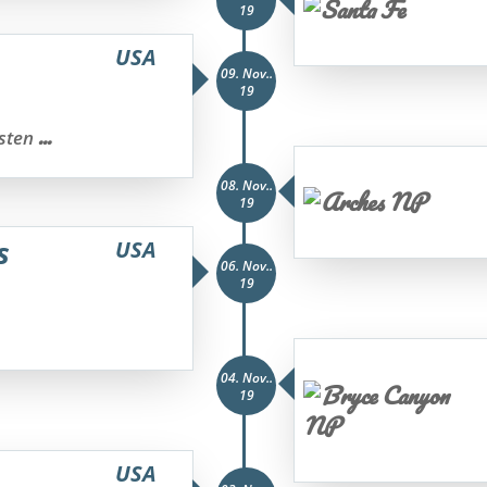
19
USA
09. Nov..
19
...
ästen
08. Nov..
19
s
USA
06. Nov..
19
04. Nov..
19
USA