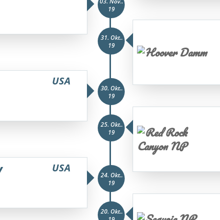
03. Nov..
19
31. Okt..
19
USA
30. Okt..
19
25. Okt..
19
y
USA
24. Okt..
19
20. Okt..
19