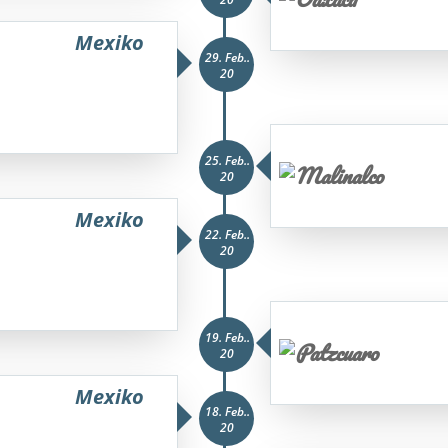
Mexiko
29. Feb..
20
25. Feb..
20
Mexiko
22. Feb..
20
19. Feb..
20
Mexiko
18. Feb..
20