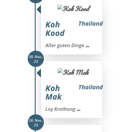
Koh
Thailand
Kood
...
Aller guten Dinge
30. Nov..
23
Koh
Thailand
Mak
...
Loy Krathong
26. Nov..
23