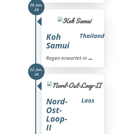
28. Jan..
24
Koh
Thailand
Samui
...
Regen erwartet in
22. Jan..
24
Nord-
Laos
Ost-
Loop-
II