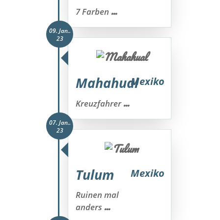
...
7 Farben
09. Jan..
23
Mahahual
Mexiko
...
Kreuzfahrer
07. Jan..
23
Tulum
Mexiko
Ruinen mal
...
anders