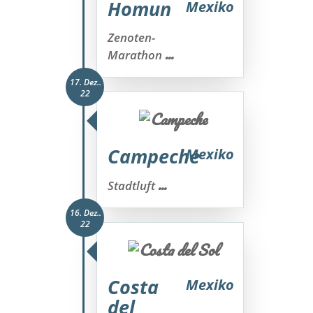
Homun
Mexiko
Zenoten-
...
Marathon
17. Dez..
22
Campeche
Mexiko
...
Stadtluft
16. Dez..
22
Costa
Mexiko
del