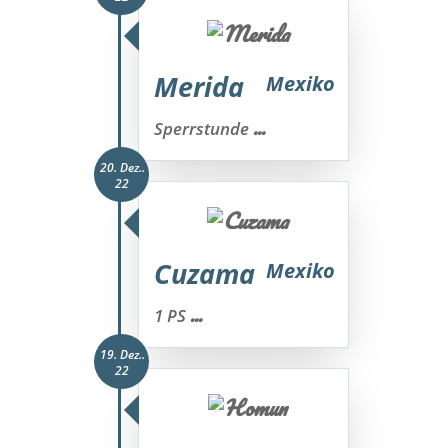
Merida
Mexiko
...
Sperrstunde
20. Dez..
22
Cuzama
Mexiko
...
1 PS
19. Dez..
22