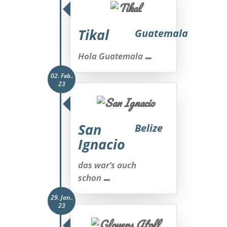
Tikal
Guatemala
...
Hola Guatemala
02. Feb..
23
San
Belize
Ignacio
das war’s auch
...
schon
29. Jan..
23