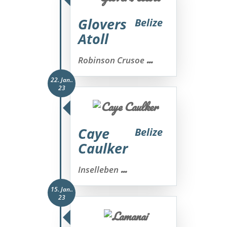
Glovers
Belize
Atoll
...
Robinson Crusoe
22. Jan..
23
Caye
Belize
Caulker
...
Inselleben
15. Jan..
23