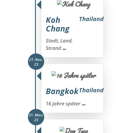
Koh
Thailand
Chang
Stadt, Land,
...
Strand
21. Nov..
23
Bangkok
Thailand
...
16 Jahre später
31. März.
23