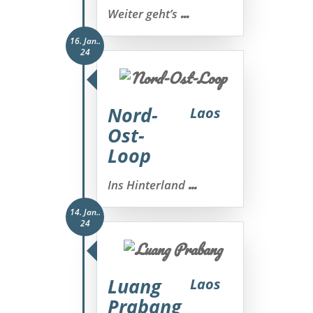
...
Weiter geht’s
16. Jan..
24
Nord-
Laos
Ost-
Loop
...
Ins Hinterland
14. Jan..
24
Luang
Laos
Prabang