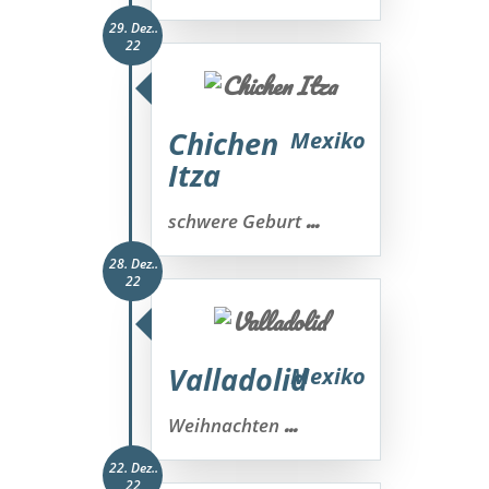
29. Dez..
22
Chichen
Mexiko
Itza
...
schwere Geburt
28. Dez..
22
Valladolid
Mexiko
...
Weihnachten
22. Dez..
22