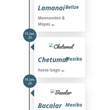
Lamanai
Belize
Mennoniten &
...
Mayas
13. Jan..
23
Chetumal
Mexiko
...
hasta luego
10. Jan..
23
Bacalar
Mexiko