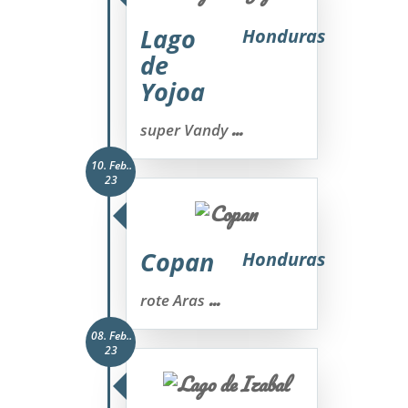
Lago
Honduras
de
Yojoa
...
super Vandy
10. Feb..
23
Copan
Honduras
...
rote Aras
08. Feb..
23