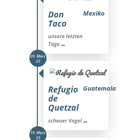
Don
Mexiko
Taco
unsere letzten
...
Tage
20. März.
23
Refugio
Guatemala
de
Quetzal
...
scheuer Vogel
19. März.
23