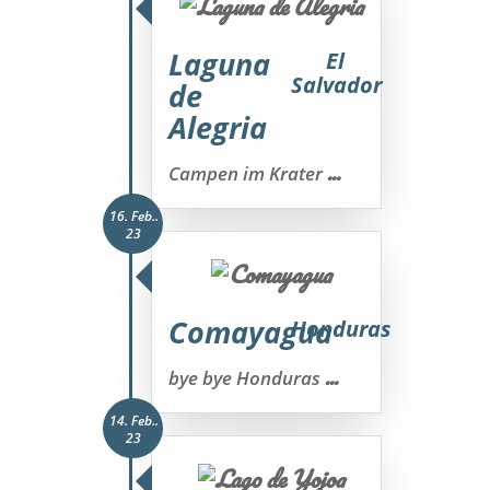
Laguna
El
Salvador
de
Alegria
...
Campen im Krater
16. Feb..
23
Comayagua
Honduras
...
bye bye Honduras
14. Feb..
23