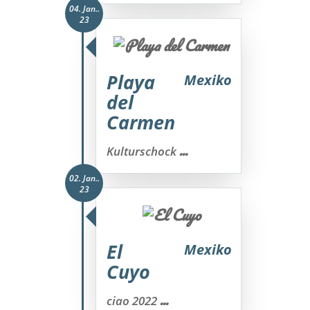
04. Jan..
23
Playa
Mexiko
del
Carmen
...
Kulturschock
02. Jan..
23
El
Mexiko
Cuyo
...
ciao 2022