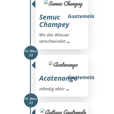
Semuc
Guatemala
Champey
Wo das Wasser
...
verschwindet
03. März.
23
Acatenango
Guatemala
...
ständig aktiv
02. März.
23