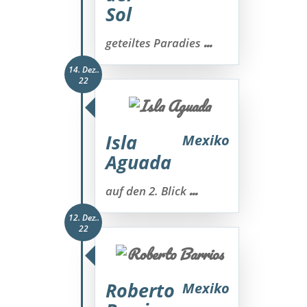
Sol
...
geteiltes Paradies
14. Dez..
22
Isla
Mexiko
Aguada
...
auf den 2. Blick
12. Dez..
22
Roberto
Mexiko