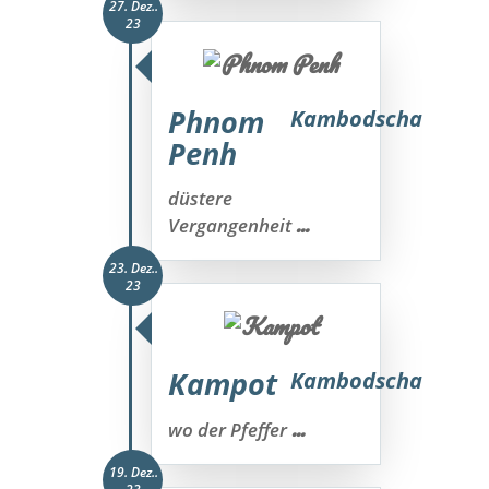
27. Dez..
23
Phnom
Kambodscha
Penh
düstere
...
Vergangenheit
23. Dez..
23
Kampot
Kambodscha
...
wo der Pfeffer
19. Dez..