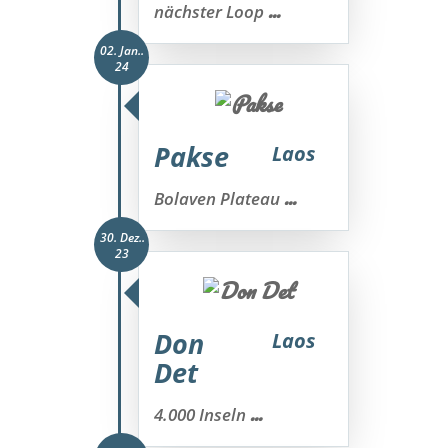
...
nächster Loop
02. Jan..
24
Pakse
Laos
...
Bolaven Plateau
30. Dez..
23
Don
Laos
Det
...
4.000 Inseln