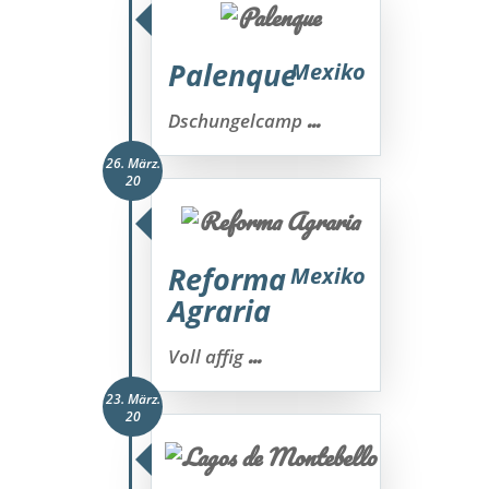
Palenque
Mexiko
...
Dschungelcamp
26. März.
20
Reforma
Mexiko
Agraria
...
Voll affig
23. März.
20