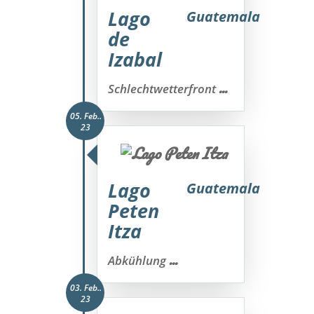
Lago
Guatemala
de
Izabal
...
Schlechtwetterfront
05. Feb..
23
Lago
Guatemala
Peten
Itza
...
Abkühlung
03. Feb..
23