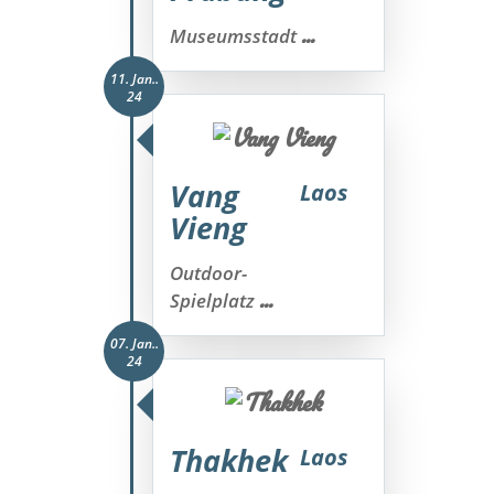
...
Museumsstadt
11. Jan..
24
Vang
Laos
Vieng
Outdoor-
...
Spielplatz
07. Jan..
24
Thakhek
Laos