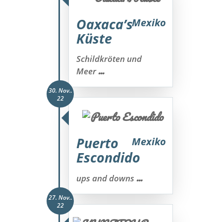
Oaxaca’s
Mexiko
Küste
Schildkröten und
...
Meer
30. Nov..
22
Puerto
Mexiko
Escondido
...
ups and downs
27. Nov..
22