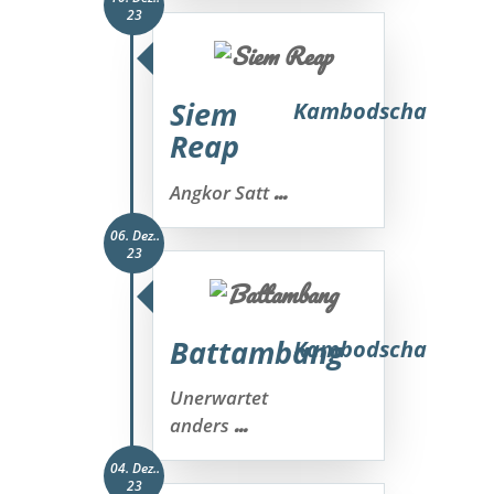
23
Siem
Kambodscha
Reap
...
Angkor Satt
06. Dez..
23
Battambang
Kambodscha
Unerwartet
...
anders
04. Dez..
23