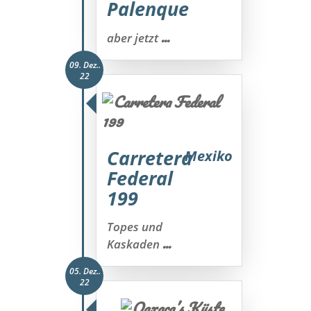
Palenque
...
aber jetzt
09. Dez..
22
Carretera
Mexiko
Federal
199
Topes und
...
Kaskaden
05. Dez..
22