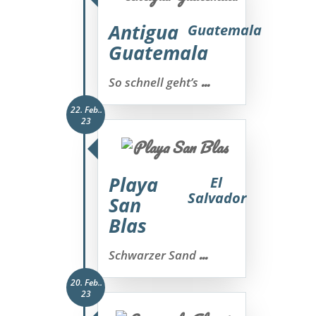
Antigua
Guatemala
Guatemala
...
So schnell geht’s
22. Feb..
23
Playa
El
Salvador
San
Blas
...
Schwarzer Sand
20. Feb..
23