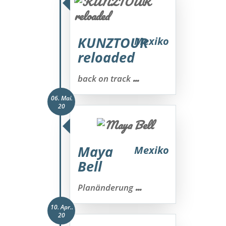
KUNZTOUR
Mexiko
reloaded
...
back on track
06. Mai.
20
Maya
Mexiko
Bell
...
Planänderung
10. Apr..
20