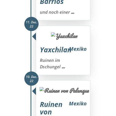
Barrios
...
und noch einer
11. Dez..
22
Yaxchilan
Mexiko
Ruinen im
...
Dschungel
10. Dez..
22
Ruinen
Mexiko
von