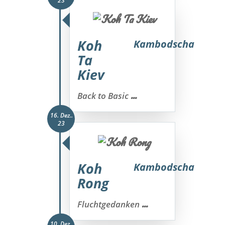
23
Koh
Kambodscha
Ta
Kiev
...
Back to Basic
16. Dez..
23
Koh
Kambodscha
Rong
...
Fluchtgedanken
10. Dez..