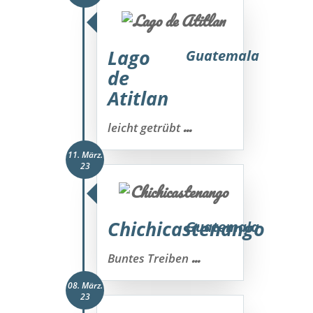
Lago
Guatemala
de
Atitlan
...
leicht getrübt
11. März.
23
Chichicastenango
Guatemala
...
Buntes Treiben
08. März.
23